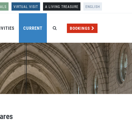
NALS
VIRTUAL VISIT
A LIVING TREASURE
ENGLISH
IVITIES
CURRENT
BOOKINGS
lares