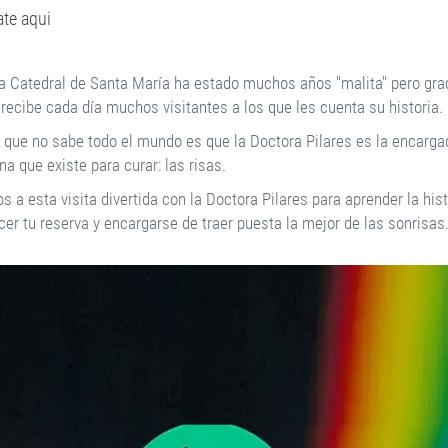
te aqui
a Catedral de Santa María ha estado muchos años "malita" pero grac
 recibe cada día muchos visitantes a los que les cuenta su historia.
o que no sabe todo el mundo es que la Doctora Pilares es la encarga
a que existe para curar: las risas.
 a esta visita divertida con la Doctora Pilares para aprender la hist
cer tu reserva y encargarse de traer puesta la mejor de las sonrisas