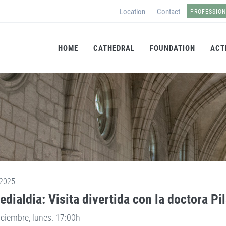
Location
Contact
|
PROFESSIO
HOME
CATHEDRAL
FOUNDATION
ACT
2025
dialdia: Visita divertida con la doctora Pi
iciembre, lunes. 17:00h