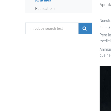
Activities
Apunta
Publications
Nuestr
sana y
Pero l
medicin
Animaos
que ha