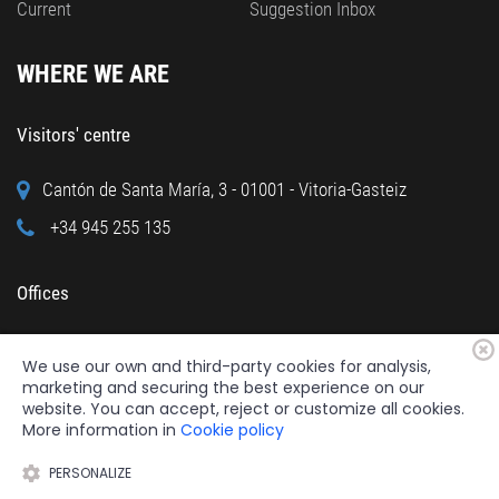
Current
Suggestion Inbox
WHERE WE ARE
Visitors' centre
Cantón de Santa María, 3 - 01001 - Vitoria-Gasteiz
+34 945 255 135
Offices
Calle Cuchillería, 95 - 01001 - Vitoria-Gasteiz
We use our own and third-party cookies for analysis,
+34 945 122 160
marketing and securing the best experience on our
website. You can accept, reject or customize all cookies.
More information in
Cookie policy
PERSONALIZE