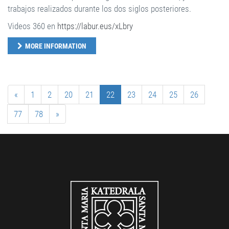
trabajos realizados durante los dos siglos posteriores.
Videos 360 en
https://labur.eus/xLbry
MORE INFORMATION
«
1
2
20
21
22
23
24
25
26
77
78
»