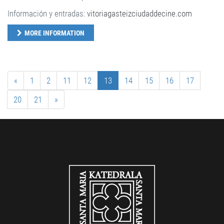
Información y entradas:
vitoriagasteizciudaddecine.com
MORE INFORMATION
«
1
2
11
12
13
14
15
16
17
20
21
»