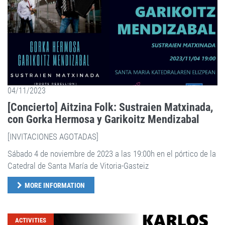
04/11/2023
[Concierto] Aitzina Folk: Sustraien Matxinada,
con Gorka Hermosa y Garikoitz Mendizabal
[INVITACIONES AGOTADAS]
Sábado 4 de noviembre de 2023 a las 19:00h en el pórtico de la
Catedral de Santa María de Vitoria-Gasteiz
MORE INFORMATION
ACTIVITIES