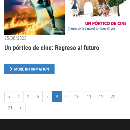
25/08/2023
Un pórtico de cine: Regreso al futuro
MORE INFORMATION
«
1
2
6
7
8
9
10
11
12
20
21
»