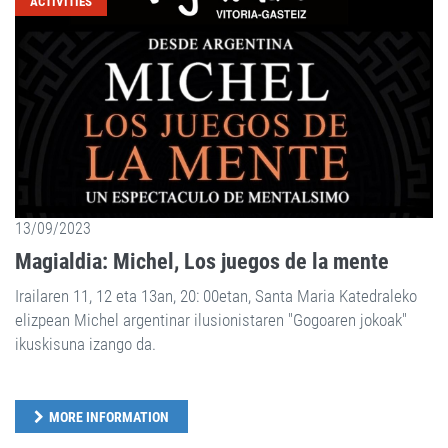
ACTIVITIES
13/09/2023
Magialdia: Michel, Los juegos de la mente
Irailaren 11, 12 eta 13an, 20: 00etan, Santa Maria Katedraleko
elizpean Michel argentinar ilusionistaren "Gogoaren jokoak"
ikuskisuna izango da.
MORE INFORMATION