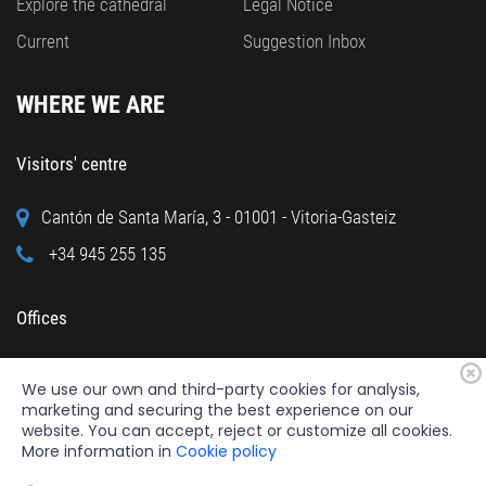
Explore the cathedral
Legal Notice
Current
Suggestion Inbox
WHERE WE ARE
Visitors' centre
Cantón de Santa María, 3 - 01001 - Vitoria-Gasteiz
+34 945 255 135
Offices
Calle Cuchillería, 95 - 01001 - Vitoria-Gasteiz
We use our own and third-party cookies for analysis,
+34 945 122 160
marketing and securing the best experience on our
website. You can accept, reject or customize all cookies.
More information in
Cookie policy