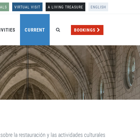
NALS
VIRTUAL VISIT
A LIVING TREASURE
ENGLISH
IVITIES
CURRENT
BOOKINGS
obre la restauración y las actividades culturales