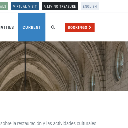
NALS
VIRTUAL VISIT
A LIVING TREASURE
ENGLISH
IVITIES
CURRENT
BOOKINGS
obre la restauración y las actividades culturales