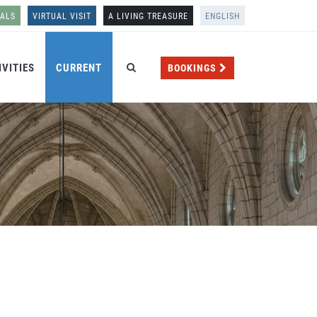
NALS
VIRTUAL VISIT
A LIVING TREASURE
ENGLISH
IVITIES
CURRENT
BOOKINGS