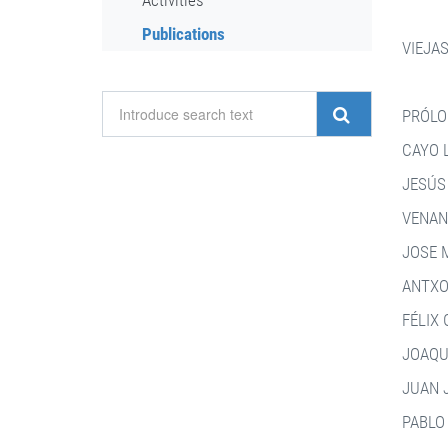
Activities
Publications
VIEJA
PRÓL
CAYO 
JESÚ
VENAN
JOSE 
ANTX
FÉLIX
JOAQU
JUAN 
PABLO