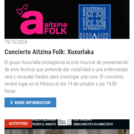
19/10/2024
Concierto Aitzina Folk: Xuxurlaka
El grupo Xuxurlaka protagoniza la cita musical de presentación
de este festival que pretende dar visibilidad a una enfermedad
rara y recaudar fondos para investigar una cura. El concierto
tendrá lugar en el Pórtico el día 19 de octubre a las 19:00
horas.
MORE INFORMATION
ACTIVITIES