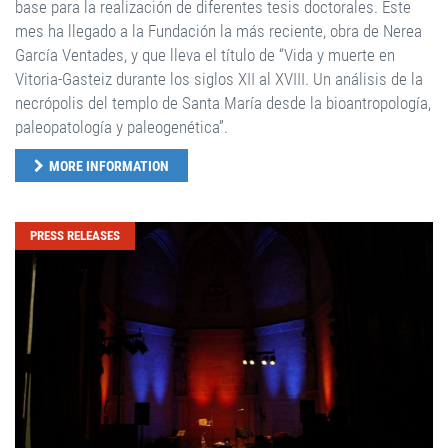
base para la realización de diferentes tesis doctorales. Este
mes ha llegado a la Fundación la más reciente, obra de Nerea
García Ventades, y que lleva el título de “Vida y muerte en
Vitoria-Gasteiz durante los siglos XII al XVIII. Un análisis de la
necrópolis del templo de Santa María desde la bioantropología,
paleopatología y paleogenética”.
MORE INFORMATION
PRESS RELEASES