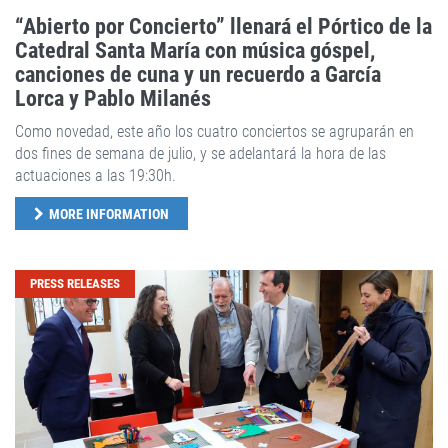
“Abierto por Concierto” llenará el Pórtico de la
Catedral Santa María con música góspel,
canciones de cuna y un recuerdo a García
Lorca y Pablo Milanés
Como novedad, este año los cuatro conciertos se agruparán en
dos fines de semana de julio, y se adelantará la hora de las
actuaciones a las 19:30h.
MORE INFORMATION
PRESS RELEASES