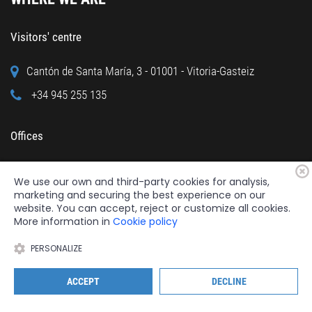
Visitors' centre
Cantón de Santa María, 3 - 01001 - Vitoria-Gasteiz
+34 945 255 135
Offices
Calle Cuchillería, 95 - 01001 - Vitoria-Gasteiz
We use our own and third-party cookies for analysis,
+34 945 122 160
marketing and securing the best experience on our
website. You can accept, reject or customize all cookies.
More information in
Cookie policy
PERSONALIZE
2026 © Fundación Catedral Santa María
All rights reserved.
ACCEPT
DECLINE