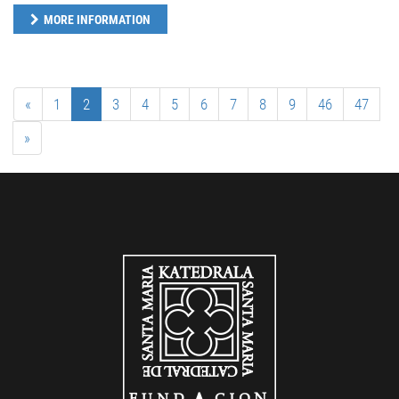
MORE INFORMATION
«
1
2
3
4
5
6
7
8
9
46
47
»