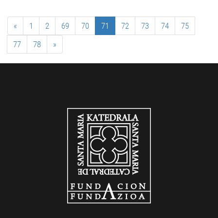
«
1
2
69
70
71
72
73
74
75
77
78
»