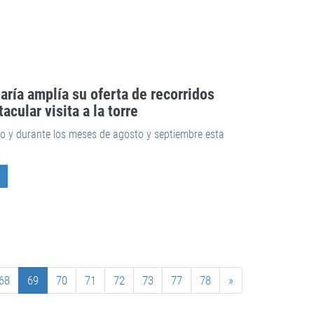
aría amplía su oferta de recorridos
cular visita a la torre
sto y durante los meses de agosto y septiembre esta
68
69
70
71
72
73
77
78
»