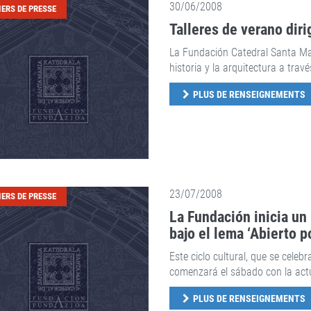
30/06/2008
IERS DE PRESSE
Talleres de verano diri
La Fundación Catedral Santa Marí
historia y la arquitectura a trav
PLUS DE RENSEIGNEMENTS
23/07/2008
IERS DE PRESSE
La Fundación inicia un
bajo el lema ‘Abierto p
Este ciclo cultural, que se celeb
comenzará el sábado con la act
PLUS DE RENSEIGNEMENTS