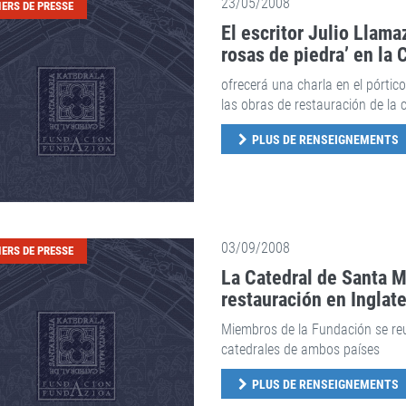
23/05/2008
IERS DE PRESSE
El escritor Julio Llama
rosas de piedra’ en la 
ofrecerá una charla en el pórtic
las obras de restauración de la c
PLUS DE RENSEIGNEMENTS
03/09/2008
IERS DE PRESSE
La Catedral de Santa M
restauración en Inglate
Miembros de la Fundación se reu
catedrales de ambos países
PLUS DE RENSEIGNEMENTS