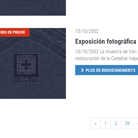
10/10/2002
IERS DE PRESSE
Exposición fotográfica 
10/10/2002 La muestra de Vari C
restauración de la Catedral Vieja
PLUS DE RENSEIGNEMENTS
«
1
2
39