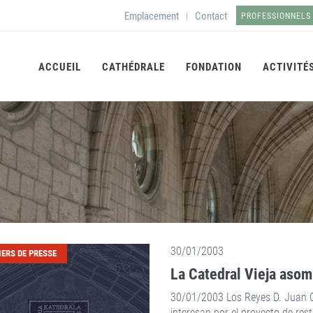
Emplacement
Contact
|
PROFESSIONNELS
ACCUEIL
CATHÉDRALE
FONDATION
ACTIVITÉ
30/01/2003
IERS DE PRESSE
La Catedral Vieja asomb
30/01/2003 Los Reyes D. Juan Ca
interesan por el proyecto de res