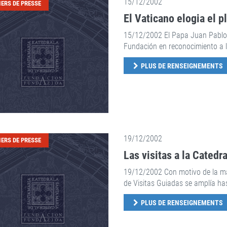
15/12/2002
IERS DE PRESSE
El Vaticano elogia el p
15/12/2002 El Papa Juan Pablo I
Fundación en reconocimiento a l
PLUS DE RENSEIGNEMENTS
19/12/2002
IERS DE PRESSE
Las visitas a la Catedr
19/12/2002 Con motivo de la ma
de Visitas Guiadas se amplía ha
PLUS DE RENSEIGNEMENTS