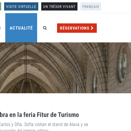
VISITE VIRTUELLE
UN TRÉSOR VIVANT
FRANÇAIS
S
ACTUALITÉ
RÉSERVATIONS
ra en la feria Fitur de Turismo
rlos y Dña. Sofía visitan el stand de Alava y se
tauración del templo gótico.