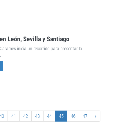
en León, Sevilla y Santiago
aramés inicia un recorrido para presentar la
.
40
41
42
43
44
45
46
47
»