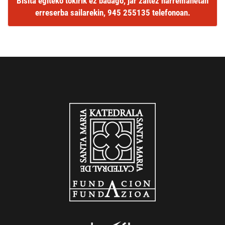
Bisita egiteko tokirik ez badago, jar zaitez harremanetan
erreserba sailarekin,
945 255135
telefonoan.