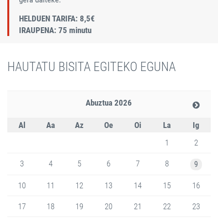
HELDUEN TARIFA: 8,5€
IRAUPENA: 75 minutu
HAUTATU BISITA EGITEKO EGUNA
Abuztua 2026
Al
Aa
Az
Oe
Oi
La
Ig
1
2
3
4
5
6
7
8
9
10
11
12
13
14
15
16
17
18
19
20
21
22
23