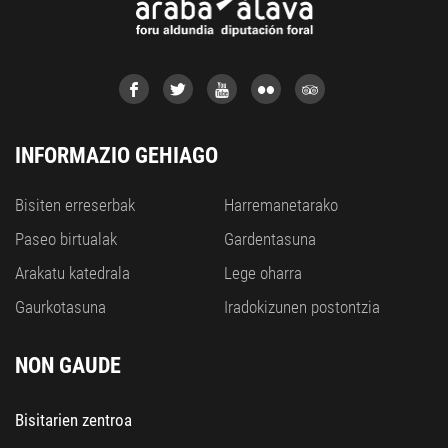
INFORMAZIO GEHIAGO
Bisiten erreserbak
Harremanetarako
Paseo birtualak
Gardentasuna
Arakatu katedrala
Lege oharra
Gaurkotasuna
Iradokizunen postontzia
NON GAUDE
Bisitarien zentroa