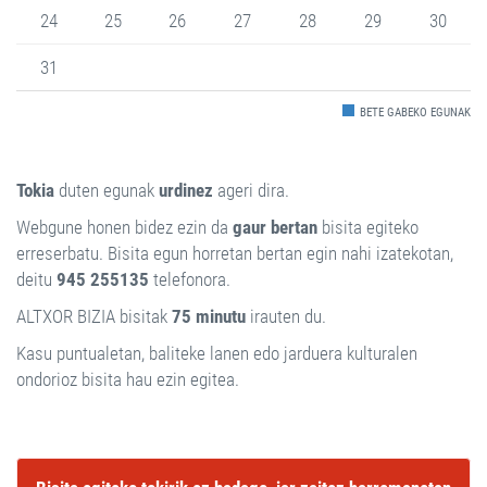
24
25
26
27
28
29
30
31
BETE GABEKO EGUNAK
Tokia
duten egunak
urdinez
ageri dira.
Webgune honen bidez ezin da
gaur bertan
bisita egiteko
erreserbatu. Bisita egun horretan bertan egin nahi izatekotan,
deitu
945 255135
telefonora.
ALTXOR BIZIA bisitak
75 minutu
irauten du.
Kasu puntualetan, baliteke lanen edo jarduera kulturalen
ondorioz bisita hau ezin egitea.