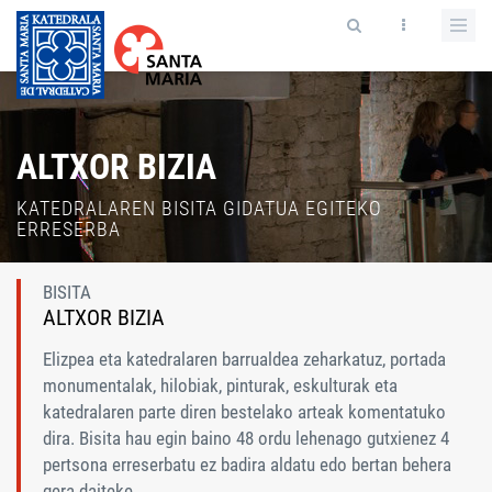
ALTXOR BIZIA
KATEDRALAREN BISITA GIDATUA EGITEKO
ERRESERBA
BISITA
ALTXOR BIZIA
Elizpea eta katedralaren barrualdea zeharkatuz, portada
monumentalak, hilobiak, pinturak, eskulturak eta
katedralaren parte diren bestelako arteak komentatuko
dira. Bisita hau egin baino 48 ordu lehenago gutxienez 4
pertsona erreserbatu ez badira aldatu edo bertan behera
gera daiteke.