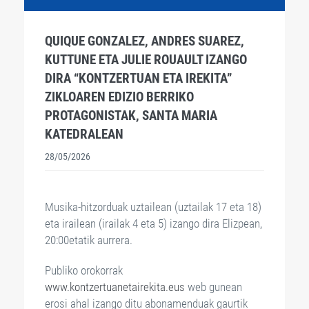
QUIQUE GONZALEZ, ANDRES SUAREZ,
KUTTUNE ETA JULIE ROUAULT IZANGO
DIRA “KONTZERTUAN ETA IREKITA”
ZIKLOAREN EDIZIO BERRIKO
PROTAGONISTAK, SANTA MARIA
KATEDRALEAN
28/05/2026
Musika-hitzorduak uztailean (uztailak 17 eta 18)
eta irailean (irailak 4 eta 5) izango dira Elizpean,
20:00etatik aurrera.
Publiko orokorrak
www.kontzertuanetairekita.eus
web gunean
erosi ahal izango ditu abonamenduak gaurtik