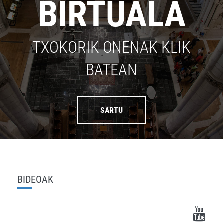
BIRTUALA
TXOKORIK ONENAK KLIK
BATEAN
SARTU
BIDEOAK