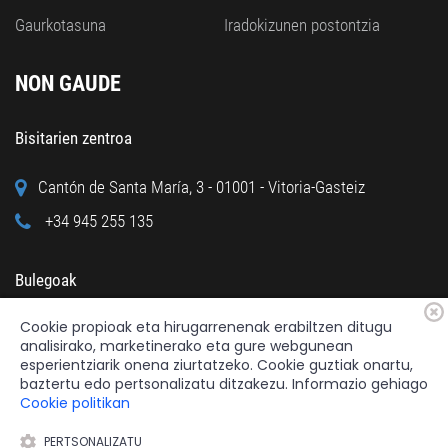
Gaurkotasuna
Iradokizunen postontzia
NON GAUDE
Bisitarien zentroa
Cantón de Santa María, 3 - 01001 - Vitoria-Gasteiz
+34 945 255 135
Bulegoak
Cookie propioak eta hirugarrenenak erabiltzen ditugu
Calle Cuchillería, 95 - 01001 - Vitoria-Gasteiz
analisirako, marketinerako eta gure webgunean
+34 945 122 160
esperientziarik onena ziurtatzeko. Cookie guztiak onartu,
baztertu edo pertsonalizatu ditzakezu. Informazio gehiago
Cookie politikan
PERTSONALIZATU