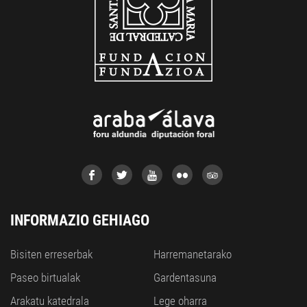
INFORMAZIO GEHIAGO
Bisiten erreserbak
Harremanetarako
Paseo birtualak
Gardentasuna
Arakatu katedrala
Lege oharra