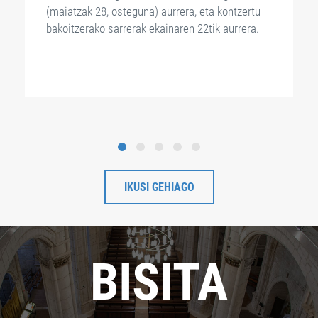
(maiatzak 28, osteguna) aurrera, eta kontzertu
bakoitzerako sarrerak ekainaren 22tik aurrera.
IKUSI GEHIAGO
BISITA