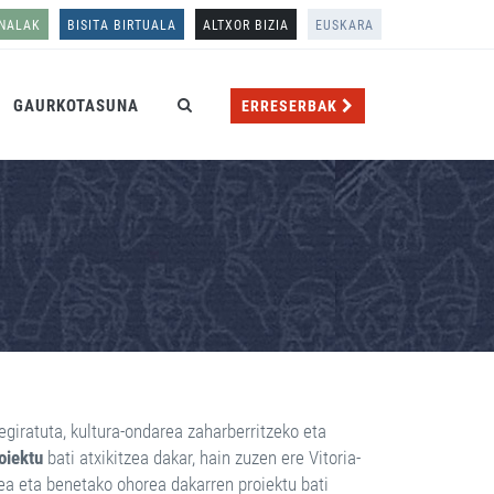
ONALAK
BISITA BIRTUALA
ALTXOR BIZIA
EUSKARA
GAURKOTASUNA
ERRESERBAK
egiratuta, kultura-ondarea zaharberritzeko eta
oiektu
bati atxikitzea dakar, hain zuzen ere Vitoria-
ea eta benetako ohorea dakarren proiektu bati