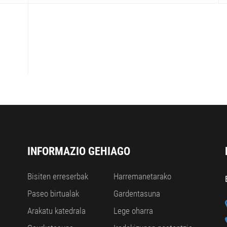
INFORMAZIO GEHIAGO
Bisiten erreserbak
Harremanetarako
Paseo birtualak
Gardentasuna
Arakatu katedrala
Lege oharra