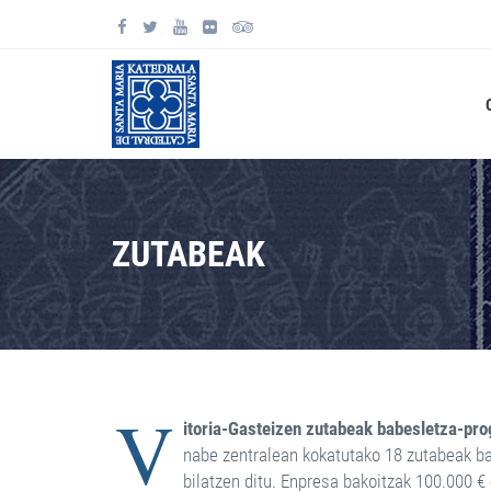
ZUTABEAK
V
itoria-Gasteizen zutabeak
babesletza-pr
nabe zentralean kokatutako 18 zutabeak b
bilatzen ditu. Enpresa bakoitzak 100.000 