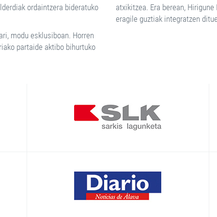
lderdiak ordaintzera bideratuko
atxikitzea. Era berean, Hirigune 
eragile guztiak integratzen dit
ari, modu esklusiboan. Horren
oriako partaide aktibo bihurtuko