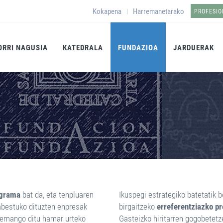
Kokapena
Harremanetarako
|
PROFESI
ORRI NAGUSIA
KATEDRALA
FUNDAZIOA
JARDUERAK
ograma
bat da, eta tenpluaren
Ikuspegi estrategiko batetatik b
abestuko dituzten enpresak
birgaitzeko
erreferentziazko pr
€ emango ditu hamar urteko
Gasteizko hiritarren gogobetetz