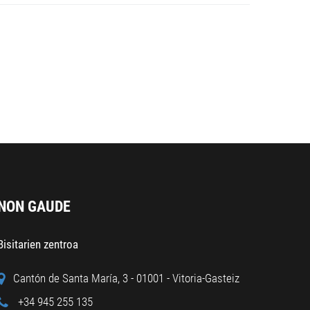
NON GAUDE
Bisitarien zentroa
Cantón de Santa María, 3 - 01001 - Vitoria-Gasteiz
+34 945 255 135