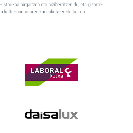
Historikoa birgaitzen eta biziberritzen du, eta gizarte-
uen kultur-ondarearen kudeaketa-eredu bat da.