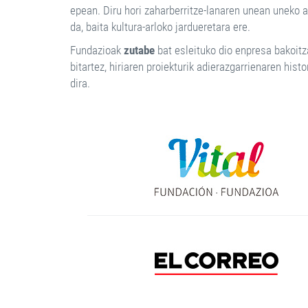
epean. Diru hori zaharberritze-lanaren unean uneko a
da, baita kultura-arloko jardueretara ere.
Fundazioak
zutabe
bat esleituko dio enpresa bakoitz
bitartez, hiriaren proiekturik adierazgarrienaren hist
dira.