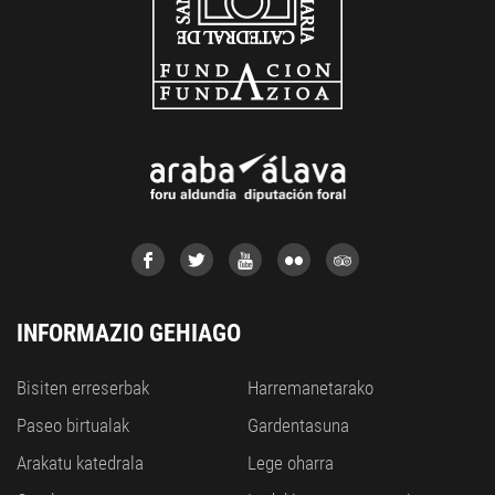
INFORMAZIO GEHIAGO
Bisiten erreserbak
Harremanetarako
Paseo birtualak
Gardentasuna
Arakatu katedrala
Lege oharra