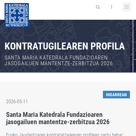
KONTRATUGILEAREN PROFILA
SANTA MARIA KATEDRALA FUNDAZIOAREN
JASOGAILUEN MANTENTZE-ZERBITZUA 2026
INDARREAN
2026-05-11
Santa Maria Katedrala Fundazioaren
jasogailuen mantentze-zerbitzua 2026
Eusko Jaurlaritzaren kontratatzailearen profilean sartu behar