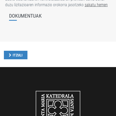
duzu lizitazioaren informazio orokorra jasotzeko
sakatu hemen
DOKUMENTUAK
ITZULI