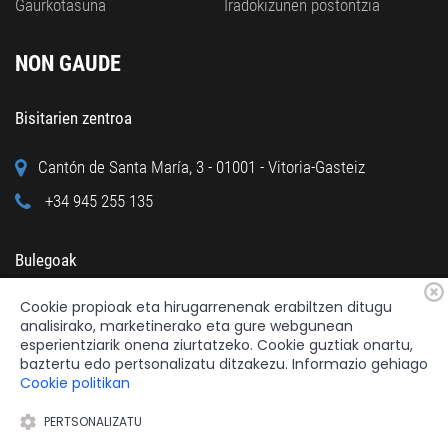
Gaurkotasuna
Iradokizunen postontzia
NON GAUDE
Bisitarien zentroa
Cantón de Santa María, 3 - 01001 - Vitoria-Gasteiz
+34 945 255 135
Bulegoak
Cookie propioak eta hirugarrenenak erabiltzen ditugu
Calle Cuchillería, 95 - 01001 - Vitoria-Gasteiz
analisirako, marketinerako eta gure webgunean
+34 945 122 160
esperientziarik onena ziurtatzeko. Cookie guztiak onartu,
baztertu edo pertsonalizatu ditzakezu. Informazio gehiago
Cookie politikan
PERTSONALIZATU