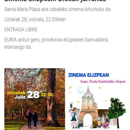
Santa Maria Plaza aire zabaleko zinema bihurtuko da.
Uztailak 28, ostirala, 22.00etan
ENTRADA LIBRE
EURIA arituz gero, proiekzioa elizpearen barrualdera
eramango da.