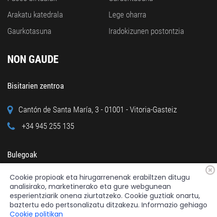
Arakatu katedrala
Lege oharra
Gaurkotasuna
Iradokizunen postontzia
NON GAUDE
Bisitarien zentroa
Cantón de Santa María, 3 - 01001 - Vitoria-Gasteiz
+34 945 255 135
Bulegoak
Cookie propioak eta hirugarrenenak erabiltzen ditugu
Calle Cuchillería, 95 - 01001 - Vitoria-Gasteiz
analisirako, marketinerako eta gure webgunean
+34 945 122 160
esperientziarik onena ziurtatzeko. Cookie guztiak onartu,
baztertu edo pertsonalizatu ditzakezu. Informazio gehiago
Cookie politikan