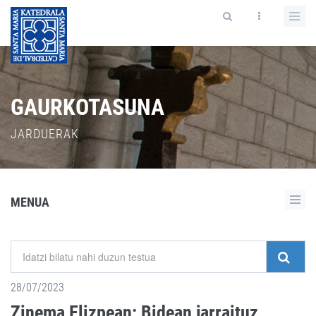
GAURKOTASUNA
JARDUERAK
MENUA
28/07/2023
Zinema Elizpean: Bidean jarraituz