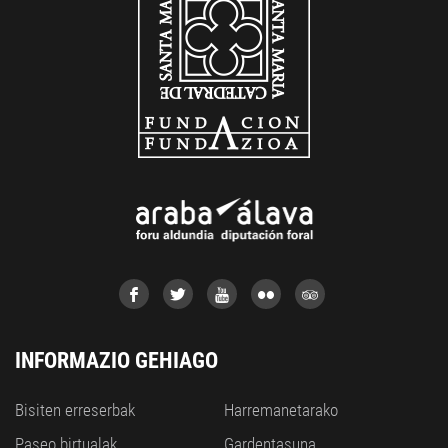
INFORMAZIO GEHIAGO
Bisiten erreserbak
Harremanetarako
Paseo birtualak
Gardentasuna