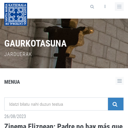
GAURKOTASUNA
JARDUERAK
MENUA
26/08/2023
Zinema Elizpean: Padre no hay más que