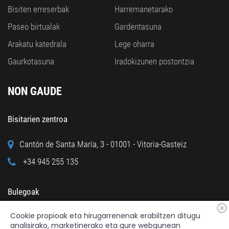
Bisiten erreserbak
Harremanetarako
Paseo birtualak
Gardentasuna
Arakatu katedrala
Lege oharra
Gaurkotasuna
Iradokizunen postontzia
NON GAUDE
Bisitarien zentroa
Cantón de Santa María, 3 - 01001 - Vitoria-Gasteiz
+34 945 255 135
Bulegoak
Cookie propioak eta hirugarrenenak erabiltzen ditugu
Calle Cuchillería, 95 - 01001 - Vitoria-Gasteiz
analisirako, marketinerako eta gure webgunean