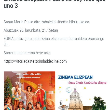
uno 3
Santa Maria Plaza aire zabaleko zinema bihurtuko da.
Abuztuak 26, larunbata, 21.15etan
EURIA arituz gero, proiekzioa elizpearen barrualdera eramango
da.
Sarrera libre aretoa bete arte
https://vitoriagasteizciudaddecine.com