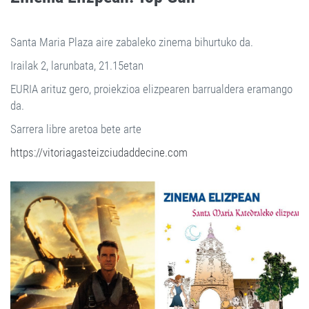
Santa Maria Plaza aire zabaleko zinema bihurtuko da.
Irailak 2, larunbata, 21.15etan
EURIA arituz gero, proiekzioa elizpearen barrualdera eramango
da.
Sarrera libre aretoa bete arte
https://vitoriagasteizciudaddecine.com