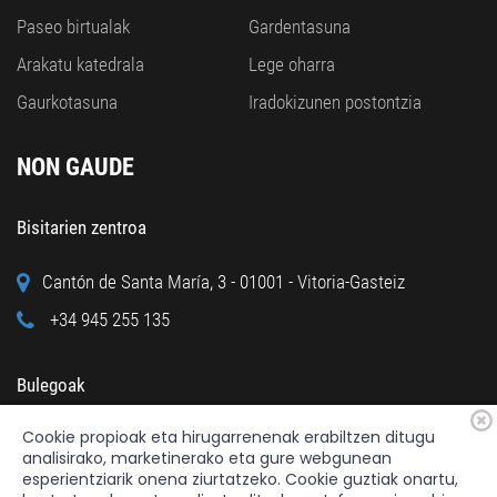
Paseo birtualak
Gardentasuna
Arakatu katedrala
Lege oharra
Gaurkotasuna
Iradokizunen postontzia
NON GAUDE
Bisitarien zentroa
Cantón de Santa María, 3 - 01001 - Vitoria-Gasteiz
+34 945 255 135
Bulegoak
Cookie propioak eta hirugarrenenak erabiltzen ditugu
Calle Cuchillería, 95 - 01001 - Vitoria-Gasteiz
analisirako, marketinerako eta gure webgunean
+34 945 122 160
esperientziarik onena ziurtatzeko. Cookie guztiak onartu,