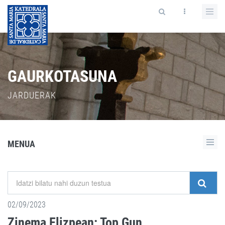
GAURKOTASUNA
JARDUERAK
MENUA
02/09/2023
Zinema Elizpean: Top Gun