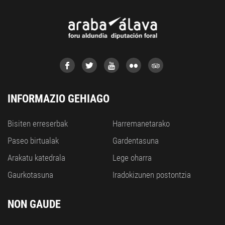
INFORMAZIO GEHIAGO
Bisiten erreserbak
Harremanetarako
Paseo birtualak
Gardentasuna
Arakatu katedrala
Lege oharra
Gaurkotasuna
Iradokizunen postontzia
NON GAUDE