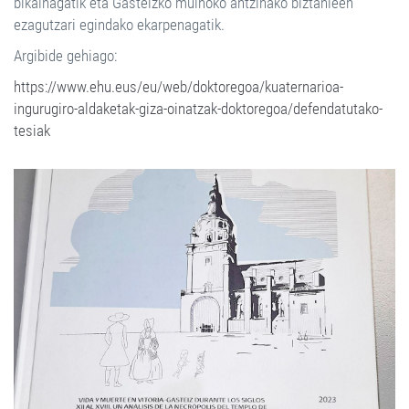
bikainagatik eta Gasteizko muinoko antzinako biztanleen
ezagutzari egindako ekarpenagatik.
Argibide gehiago:
https://www.ehu.eus/eu/web/doktoregoa/kuaternarioa-
ingurugiro-aldaketak-giza-oinatzak-doktoregoa/defendatutako-
tesiak