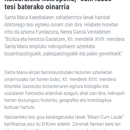
tesi baterako oinarria
Santa Maria Katedralaren zaharberritze-lanak hainbat
doktorego-tesi egiteko oinarri izan dira. Hilabete honetan
iritsi da azkena Fundaziora, Nerea García Ventadesen
“Bizitza eta heriotza Gasteizen, XII. mendetik XVIII. mendera.
Santa Maria tenpluko nekropoliaren azterketa
bioantropologiatik, paleopatologiatik eta paleo-genetikatik”.
Santa Maria elizan berreskuratutako hezurren azterketan
oinarritutako lan horren bidez, XII. mendetik XVIII. mendera
bitarteko Gasteizko biztanleriaren egitura biologiko eta
sozialaren funtsezko alderdiak ezagutu ahal izan dira, nekropoli
horren testuinguru historiko, geografiko eta kronologikoa
kontuan hartuta.
Nazioarteko tesi gisa katalogatutako lanak “Bikain Cum Laude”
kalifikazioa jaso du EHUren aldetik. Zorionak Nereari bere lan