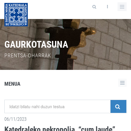
GAURKOTASUNA
PRENTSA-OHARRAK
MENUA
06/11/2023
Katedraleko nekropolia, “cum laude”