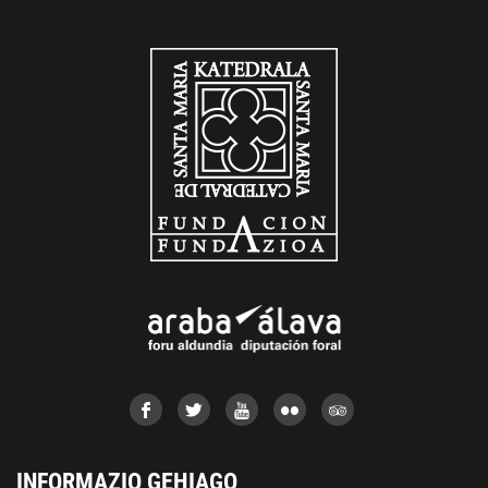
INFORMAZIO GEHIAGO