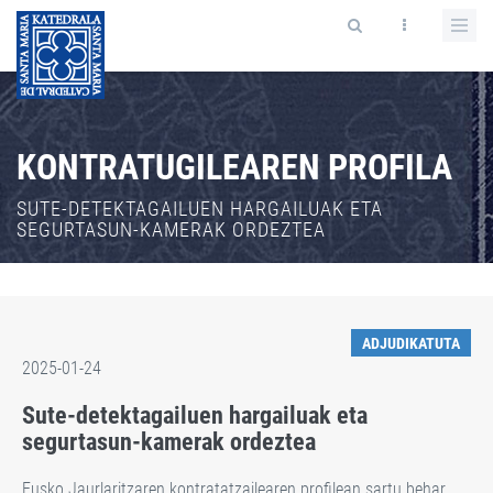
KONTRATUGILEAREN PROFILA
SUTE-DETEKTAGAILUEN HARGAILUAK ETA
SEGURTASUN-KAMERAK ORDEZTEA
ADJUDIKATUTA
2025-01-24
Sute-detektagailuen hargailuak eta
segurtasun-kamerak ordeztea
Eusko Jaurlaritzaren kontratatzailearen profilean sartu behar