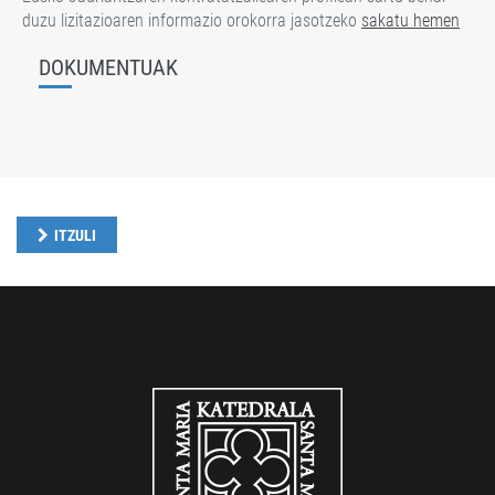
duzu lizitazioaren informazio orokorra jasotzeko
sakatu hemen
DOKUMENTUAK
ITZULI