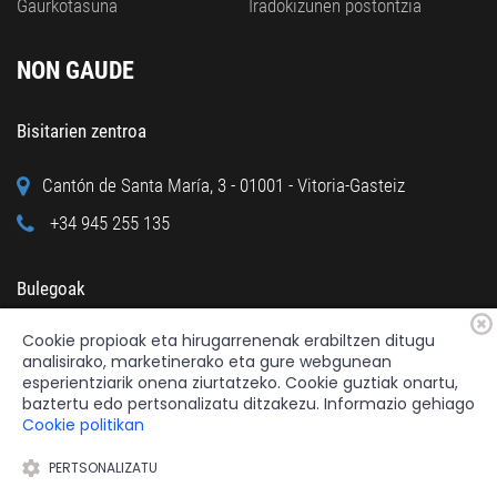
Gaurkotasuna
Iradokizunen postontzia
NON GAUDE
Bisitarien zentroa
Cantón de Santa María, 3 - 01001 - Vitoria-Gasteiz
+34 945 255 135
Bulegoak
Cookie propioak eta hirugarrenenak erabiltzen ditugu
Calle Cuchillería, 95 - 01001 - Vitoria-Gasteiz
analisirako, marketinerako eta gure webgunean
+34 945 122 160
esperientziarik onena ziurtatzeko. Cookie guztiak onartu,
baztertu edo pertsonalizatu ditzakezu. Informazio gehiago
Cookie politikan
PERTSONALIZATU