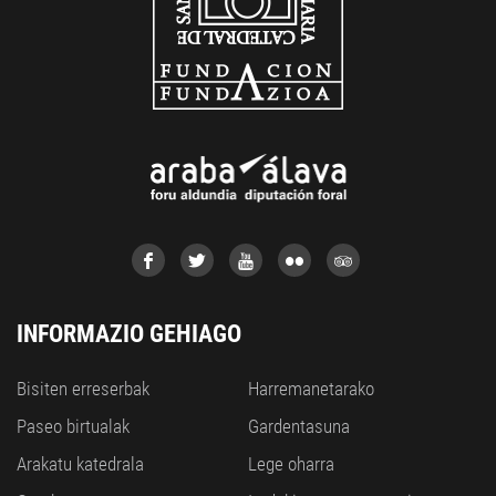
INFORMAZIO GEHIAGO
Bisiten erreserbak
Harremanetarako
Paseo birtualak
Gardentasuna
Arakatu katedrala
Lege oharra