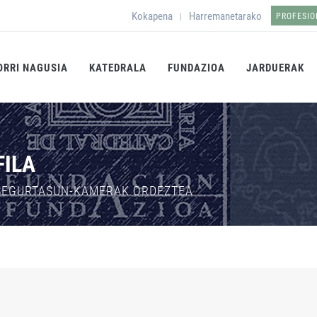
Kokapena
Harremanetarako
|
PROFESI
ORRI NAGUSIA
KATEDRALA
FUNDAZIOA
JARDUERAK
FILA
 SEGURTASUN-KAMERAK ORDEZTEA