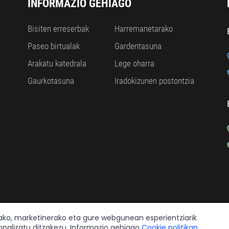
INFORMAZIO GEHIAGO
Bisiten erreserbak
Harremanetarako
Paseo birtualak
Gardentasuna
Arakatu katedrala
Lege oharra
Gaurkotasuna
Iradokizunen postontzia
rako, marketinerako eta gure webgunean esperientziarik
onalizatu ditzakezu. Informazio gehiago
Cookie politikan