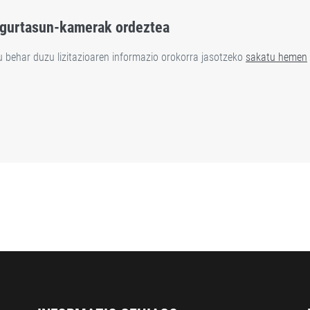
egurtasun-kamerak ordeztea
tu behar duzu lizitazioaren informazio orokorra jasotzeko
sakatu hemen