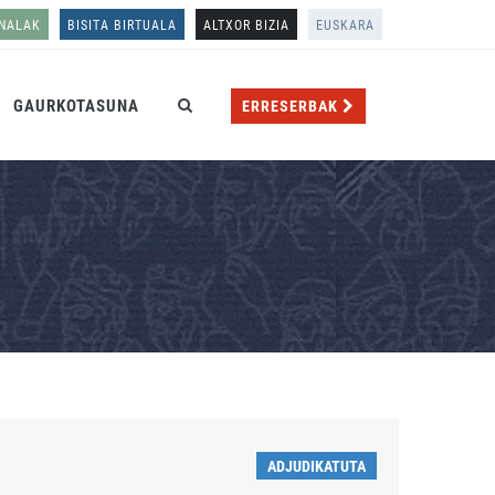
ONALAK
BISITA BIRTUALA
ALTXOR BIZIA
EUSKARA
GAURKOTASUNA
ERRESERBAK
ADJUDIKATUTA