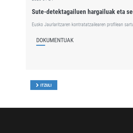
Sute-detektagailuen hargailuak eta s
Eusko Jaurlaritzaren kontratatzailearen profilean sar
DOKUMENTUAK
ITZULI