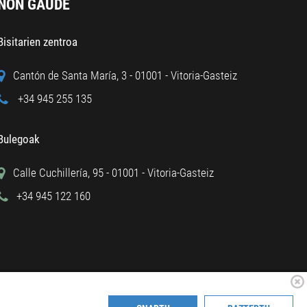
NON GAUDE
Bisitarien zentroa
Cantón de Santa María, 3 - 01001 - Vitoria-Gasteiz
+34 945 255 135
Bulegoak
Calle Cuchillería, 95 - 01001 - Vitoria-Gasteiz
+34 945 122 160