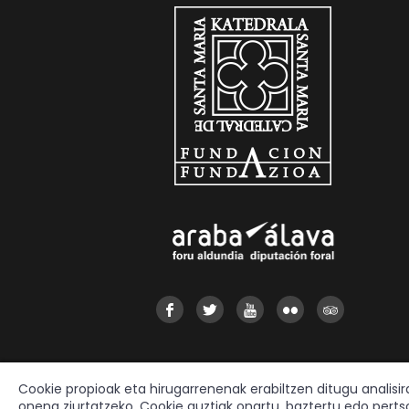
Cookie propioak eta hirugarrenenak erabiltzen ditugu analisi
onena ziurtatzeko. Cookie guztiak onartu, baztertu edo perts