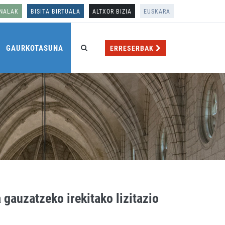
ONALAK
BISITA BIRTUALA
ALTXOR BIZIA
EUSKARA
GAURKOTASUNA
ERRESERBAK
 gauzatzeko irekitako lizitazio