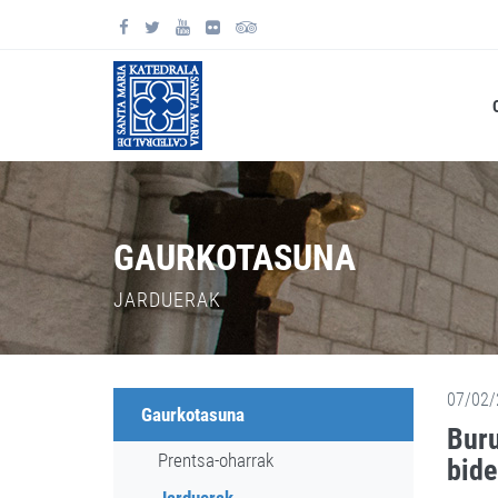
GAURKOTASUNA
JARDUERAK
07/02/
Gaurkotasuna
Buru
Prentsa-oharrak
bide