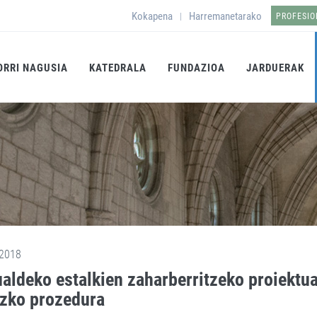
Kokapena
Harremanetarako
|
PROFESI
ORRI NAGUSIA
KATEDRALA
FUNDAZIOA
JARDUERAK
2018
aldeko estalkien zaharberritzeko proiektua
zko prozedura