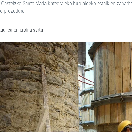
a-Gasteizko Santa Maria Katedraleko burualdeko estalkien zaharber
o prozedura.
ugilearen profila sartu