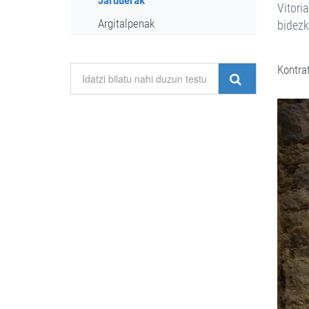
Jarduerak
Vitori
Argitalpenak
bidezk
Kontrat