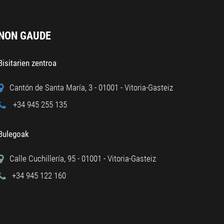
NON GAUDE
Bisitarien zentroa
Cantón de Santa María, 3 - 01001 - Vitoria-Gasteiz
+34 945 255 135
Bulegoak
Calle Cuchillería, 95 - 01001 - Vitoria-Gasteiz
+34 945 122 160