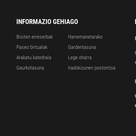
INFORMAZIO GEHIAGO
Bisiten erreserbak
Harremanetarako
Paseo birtualak
Gardentasuna
Arakatu katedrala
Lege oharra
Gaurkotasuna
Iradokizunen postontzia