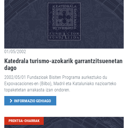
01/05/2002
Katedrala turismo-azokarik garrantzitsuenetan
dago
2002/05/01 Fundazioak Bisiten Programa aurkeztuko du
Expovacaciones-en (Bilbo), Madril eta Kataluniako nazioarteko
topaketetan arrakasta izan ondoren.
INFORMAZIO GEHIAGO
PRENTSA-OHARRAK