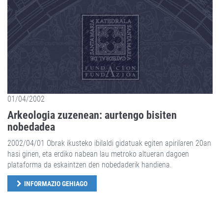
01/04/2002
Arkeologia zuzenean: aurtengo bisiten
nobedadea
2002/04/01 Obrak ikusteko ibilaldi gidatuak egiten apirilaren 20an
hasi ginen, eta erdiko nabean lau metroko altueran dagoen
plataforma da eskaintzen den nobedaderik handiena.
INFORMAZIO GEHIAGO