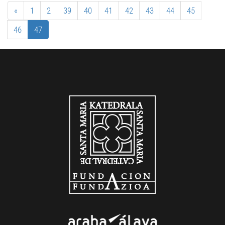
«
1
2
39
40
41
42
43
44
45
46
47