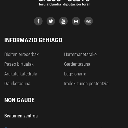
INFORMAZIO GEHIAGO
Bisiten erreserbak
Harremanetarako
Paseo birtualak
Gardentasuna
Arakatu katedrala
Lege oharra
Gaurkotasuna
Iradokizunen postontzia
NON GAUDE
Bisitarien zentroa