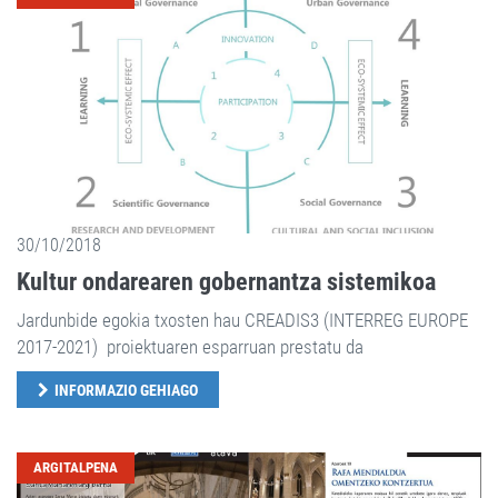
30/10/2018
Kultur ondarearen gobernantza sistemikoa
Jardunbide egokia txosten hau CREADIS3 (INTERREG EUROPE
2017-2021) proiektuaren esparruan prestatu da
INFORMAZIO GEHIAGO
ARGITALPENA