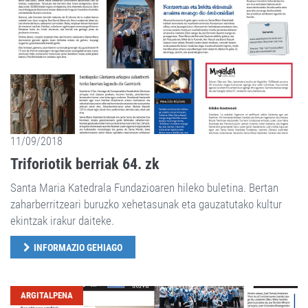
11/09/2018
Triforiotik berriak 64. zk
Santa Maria Katedrala Fundazioaren hileko buletina. Bertan
zaharberritzeari buruzko xehetasunak eta gauzatutako kultur
ekintzak irakur daiteke.
INFORMAZIO GEHIAGO
ARGITALPENA