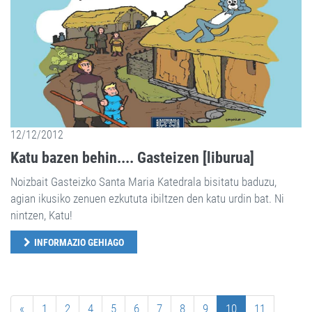
12/12/2012
Katu bazen behin.... Gasteizen [liburua]
Noizbait Gasteizko Santa Maria Katedrala bisitatu baduzu,
agian ikusiko zenuen ezkututa ibiltzen den katu urdin bat. Ni
nintzen, Katu!
INFORMAZIO GEHIAGO
«
1
2
4
5
6
7
8
9
10
11