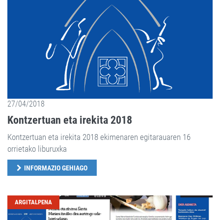
27/04/2018
Kontzertuan eta irekita 2018
Kontzertuan eta irekita 2018 ekimenaren egitarauaren 16
orrietako liburuxka
INFORMAZIO GEHIAGO
ARGITALPENA