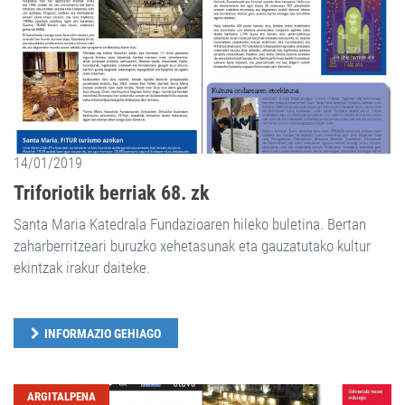
14/01/2019
Triforiotik berriak 68. zk
Santa Maria Katedrala Fundazioaren hileko buletina. Bertan
zaharberritzeari buruzko xehetasunak eta gauzatutako kultur
ekintzak irakur daiteke.
INFORMAZIO GEHIAGO
ARGITALPENA