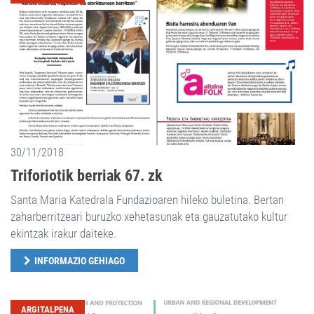
30/11/2018
Triforiotik berriak 67. zk
Santa Maria Katedrala Fundazioaren hileko buletina. Bertan
zaharberritzeari buruzko xehetasunak eta gauzatutako kultur
ekintzak irakur daiteke.
INFORMAZIO GEHIAGO
ARGITALPENA