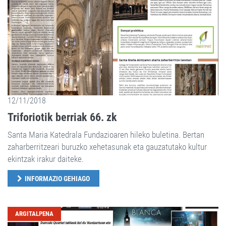
12/11/2018
Triforiotik berriak 66. zk
Santa Maria Katedrala Fundazioaren hileko buletina. Bertan
zaharberritzeari buruzko xehetasunak eta gauzatutako kultur
ekintzak irakur daiteke.
INFORMAZIO GEHIAGO
ARGITALPENA