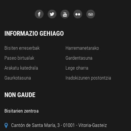
INFORMAZIO GEHIAGO
Bisiten erreserbak
Harremanetarako
Paseo birtualak
Gardentasuna
Arakatu katedrala
Lege oharra
Gaurkotasuna
Iradokizunen postontzia
NON GAUDE
Bisitarien zentroa
Cantón de Santa María, 3 - 01001 - Vitoria-Gasteiz