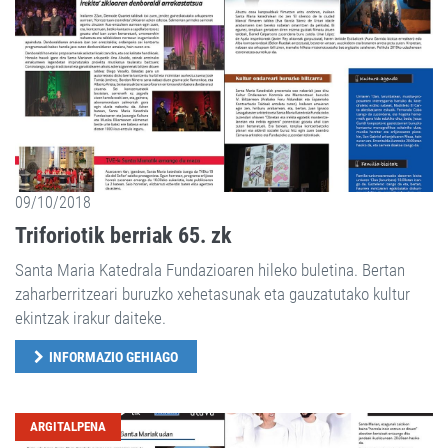
09/10/2018
Triforiotik berriak 65. zk
Santa Maria Katedrala Fundazioaren hileko buletina. Bertan
zaharberritzeari buruzko xehetasunak eta gauzatutako kultur
ekintzak irakur daiteke.
INFORMAZIO GEHIAGO
ARGITALPENA