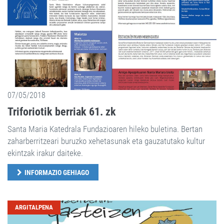
07/05/2018
Triforiotik berriak 61. zk
Santa Maria Katedrala Fundazioaren hileko buletina. Bertan
zaharberritzeari buruzko xehetasunak eta gauzatutako kultur
ekintzak irakur daiteke.
INFORMAZIO GEHIAGO
ARGITALPENA