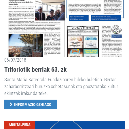
06/07/2018
Triforiotik berriak 63. zk
Santa Maria Katedrala Fundazioaren hileko buletina. Bertan
zaharberritzeari buruzko xehetasunak eta gauzatutako kultur
ekintzak irakur daiteke.
INFORMAZIO GEHIAGO
ARGITALPENA