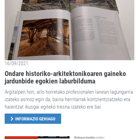
16/09/2021
Ondare historiko-arkitektonikoaren gaineko
jardunbide egokien laburbilduma
Argitalpen hori, arlo horretako profesionalen lanean lagungarria
izateko asmoz egin da, baina herritarrak kontzientziatzeko eta
haientzat ikusgai egiteko tresna izateko ere bai.
INFORMAZIO GEHIAGO