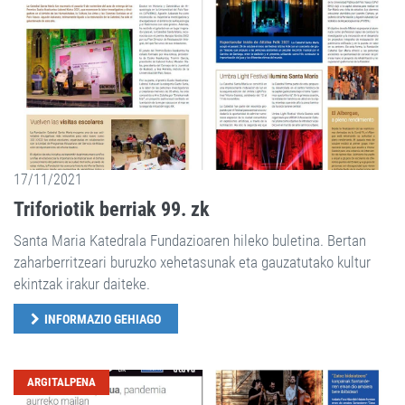
17/11/2021
Triforiotik berriak 99. zk
Santa Maria Katedrala Fundazioaren hileko buletina. Bertan
zaharberritzeari buruzko xehetasunak eta gauzatutako kultur
ekintzak irakur daiteke.
INFORMAZIO GEHIAGO
ARGITALPENA