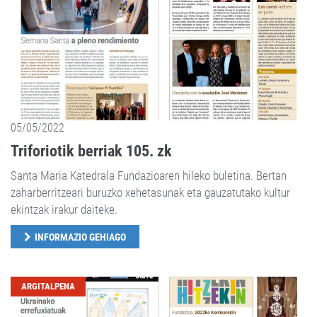
05/05/2022
Triforiotik berriak 105. zk
Santa Maria Katedrala Fundazioaren hileko buletina. Bertan
zaharberritzeari buruzko xehetasunak eta gauzatutako kultur
ekintzak irakur daiteke.
INFORMAZIO GEHIAGO
ARGITALPENA