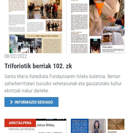
08/02/2022
Triforiotik berriak 102. zk
Santa Maria Katedrala Fundazioaren hileko buletina. Bertan
zaharberritzeari buruzko xehetasunak eta gauzatutako kultur
ekintzak irakur daiteke.
INFORMAZIO GEHIAGO
ARGITALPENA