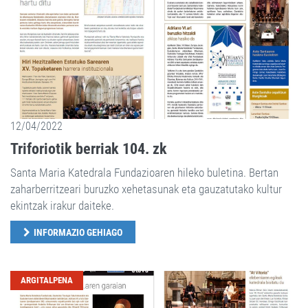
12/04/2022
Triforiotik berriak 104. zk
Santa Maria Katedrala Fundazioaren hileko buletina. Bertan
zaharberritzeari buruzko xehetasunak eta gauzatutako kultur
ekintzak irakur daiteke.
INFORMAZIO GEHIAGO
ARGITALPENA