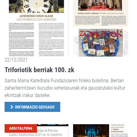
22/12/2021
Triforiotik berriak 100. zk
Santa Maria Katedrala Fundazioaren hileko buletina. Bertan
zaharberritzeari buruzko xehetasunak eta gauzatutako kultur
ekintzak irakur daiteke.
INFORMAZIO GEHIAGO
ARGITALPENA