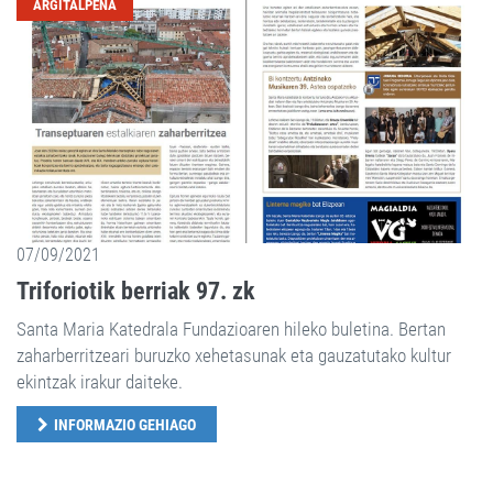
ARGITALPENA
07/09/2021
Triforiotik berriak 97. zk
Santa Maria Katedrala Fundazioaren hileko buletina. Bertan
zaharberritzeari buruzko xehetasunak eta gauzatutako kultur
ekintzak irakur daiteke.
INFORMAZIO GEHIAGO