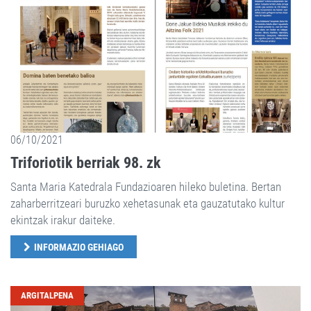
06/10/2021
Triforiotik berriak 98. zk
Santa Maria Katedrala Fundazioaren hileko buletina. Bertan
zaharberritzeari buruzko xehetasunak eta gauzatutako kultur
ekintzak irakur daiteke.
INFORMAZIO GEHIAGO
ARGITALPENA