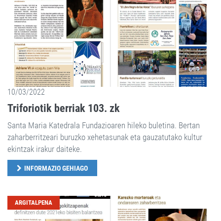
10/03/2022
Triforiotik berriak 103. zk
Santa Maria Katedrala Fundazioaren hileko buletina. Bertan
zaharberritzeari buruzko xehetasunak eta gauzatutako kultur
ekintzak irakur daiteke.
INFORMAZIO GEHIAGO
ARGITALPENA