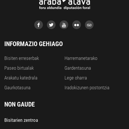
INFORMAZIO GEHIAGO
Bisiten erreserbak
Harremanetarako
Paseo birtualak
Gardentasuna
Arakatu katedrala
Lege oharra
Gaurkotasuna
Iradokizunen postontzia
NON GAUDE
Bisitarien zentroa