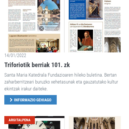
14/01/2022
Triforiotik berriak 101. zk
Santa Maria Katedrala Fundazioaren hileko buletina. Bertan
zaharberritzeari buruzko xehetasunak eta gauzatutako kultur
ekintzak irakur daiteke.
INFORMAZIO GEHIAGO
ARGITALPENA