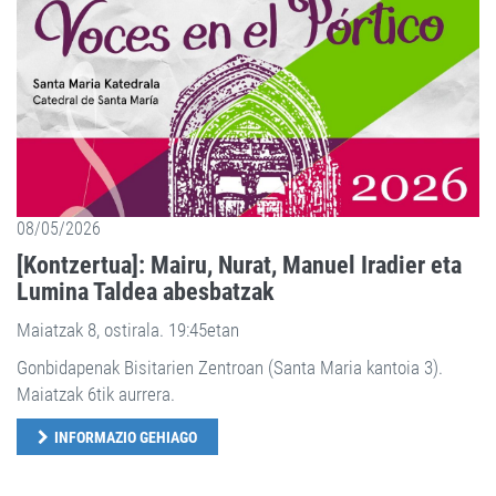
08/05/2026
[Kontzertua]: Mairu, Nurat, Manuel Iradier eta
Lumina Taldea abesbatzak
Maiatzak 8, ostirala. 19:45etan
Gonbidapenak Bisitarien Zentroan (Santa Maria kantoia 3).
Maiatzak 6tik aurrera.
INFORMAZIO GEHIAGO