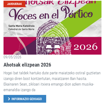
JARDUERAK
09/05/2026
Ahotsak elizpean 2026
Hogei bat taldek hartuko dute parte maiatzeko ostiral guztietan
izango diren bost kontzertutan, maiatzaren 8an hasita.
Ekainaren 5ean, zikloari itxiera emango dion azken musika-
emanaldia izango da
INFORMAZIO GEHIAGO