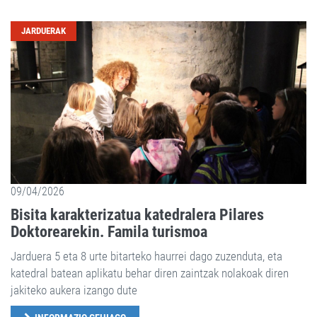
JARDUERAK
09/04/2026
Bisita karakterizatua katedralera Pilares
Doktorearekin. Famila turismoa
Jarduera 5 eta 8 urte bitarteko haurrei dago zuzenduta, eta
katedral batean aplikatu behar diren zaintzak nolakoak diren
jakiteko aukera izango dute