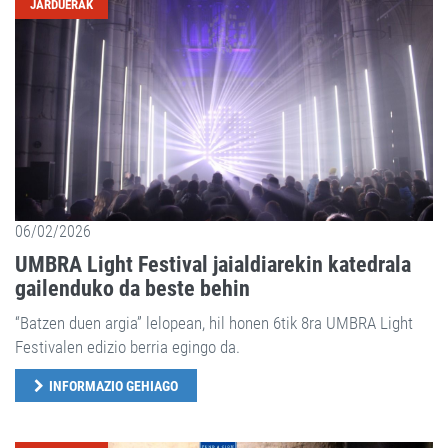
JARDUERAK
06/02/2026
UMBRA Light Festival jaialdiarekin katedrala
gailenduko da beste behin
“Batzen duen argia” lelopean, hil honen 6tik 8ra UMBRA Light
Festivalen edizio berria egingo da.
INFORMAZIO GEHIAGO