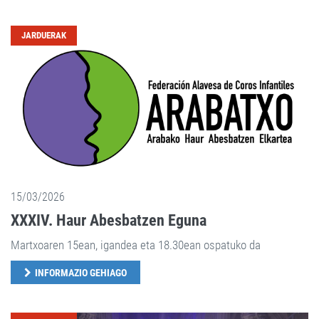
JARDUERAK
15/03/2026
XXXIV. Haur Abesbatzen Eguna
Martxoaren 15ean, igandea eta 18.30ean ospatuko da
INFORMAZIO GEHIAGO