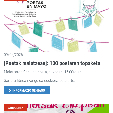
09/05/2026
[Poetak maiatzean]: 100 poetaren topaketa
Maiatzaren 9an, larunbata, elizpean, 16:00tetan
Sarrera librea izango da edukiera bete arte.
INFORMAZIO GEHIAGO
JARDUERAK