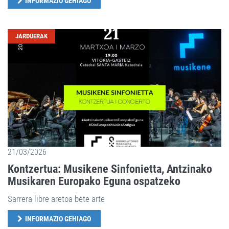
INFORMAZIO GEHIAGO
JARDUERAK
21/03/2026
Kontzertua: Musikene Sinfonietta, Antzinako
Musikaren Europako Eguna ospatzeko
Sarrera libre aretoa bete arte
INFORMAZIO GEHIAGO