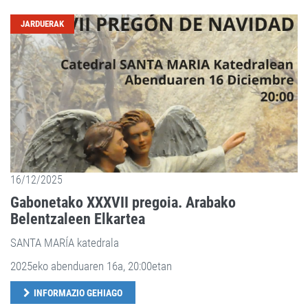
JARDUERAK
16/12/2025
Gabonetako XXXVII pregoia. Arabako
Belentzaleen Elkartea
SANTA MARÍA katedrala
2025eko abenduaren 16a, 20:00etan
INFORMAZIO GEHIAGO