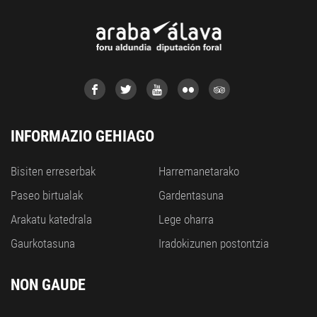
INFORMAZIO GEHIAGO
Bisiten erreserbak
Harremanetarako
Paseo birtualak
Gardentasuna
Arakatu katedrala
Lege oharra
Gaurkotasuna
Iradokizunen postontzia
NON GAUDE