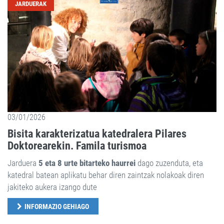
JARDUERAK
03/01/2026
Bisita karakterizatua katedralera Pilares
Doktorearekin. Famila turismoa
Jarduera
5 eta 8 urte bitarteko haurrei
dago zuzenduta, eta
katedral batean aplikatu behar diren zaintzak nolakoak diren
jakiteko aukera izango dute
INFORMAZIO GEHIAGO