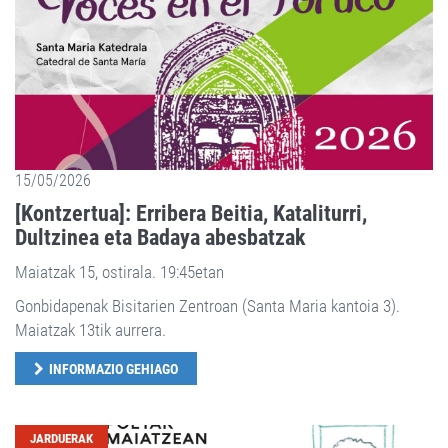
15/05/2026
[Kontzertua]: Erribera Beitia, Kataliturri,
Dultzinea eta Badaya abesbatzak
Maiatzak 15, ostirala. 19:45etan
Gonbidapenak Bisitarien Zentroan (Santa Maria kantoia 3).
Maiatzak 13tik aurrera.
INFORMAZIO GEHIAGO
JARDUERAK