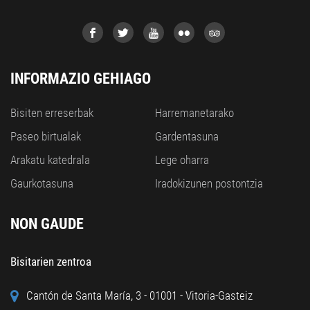
INFORMAZIO GEHIAGO
Bisiten erreserbak
Harremanetarako
Paseo birtualak
Gardentasuna
Arakatu katedrala
Lege oharra
Gaurkotasuna
Iradokizunen postontzia
NON GAUDE
Bisitarien zentroa
Cantón de Santa María, 3 - 01001 - Vitoria-Gasteiz