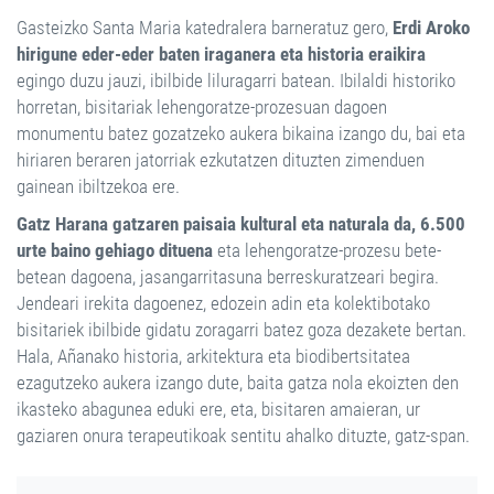
Gasteizko Santa Maria katedralera barneratuz gero,
Erdi Aroko
hirigune eder-eder baten iraganera eta historia eraikira
egingo duzu jauzi, ibilbide liluragarri batean. Ibilaldi historiko
horretan, bisitariak lehengoratze-prozesuan dagoen
monumentu batez gozatzeko aukera bikaina izango du, bai eta
hiriaren beraren jatorriak ezkutatzen dituzten zimenduen
gainean ibiltzekoa ere.
Gatz Harana gatzaren paisaia kultural eta naturala da, 6.500
urte baino gehiago dituena
eta lehengoratze-prozesu bete-
betean dagoena, jasangarritasuna berreskuratzeari begira.
Jendeari irekita dagoenez, edozein adin eta kolektibotako
bisitariek ibilbide gidatu zoragarri batez goza dezakete bertan.
Hala, Añanako historia, arkitektura eta biodibertsitatea
ezagutzeko aukera izango dute, baita gatza nola ekoizten den
ikasteko abagunea eduki ere, eta, bisitaren amaieran, ur
gaziaren onura terapeutikoak sentitu ahalko dituzte, gatz-span.