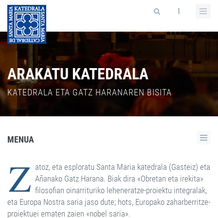
ARAKATU KATEDRALA
KATEDRALA ETA GATZ HARANAREN BISITA
MENUA
Z
atoz, eta esploratu Santa Maria katedrala (Gasteiz) eta
Añanako Gatz Harana. Biak dira
«Obretan eta irekita»
filosofian oinarrituriko leheneratze-proiektu integralak,
eta Europa Nostra saria jaso dute; hots, Europako zaharberritze-
proiektuei ematen zaien «nobel saria».