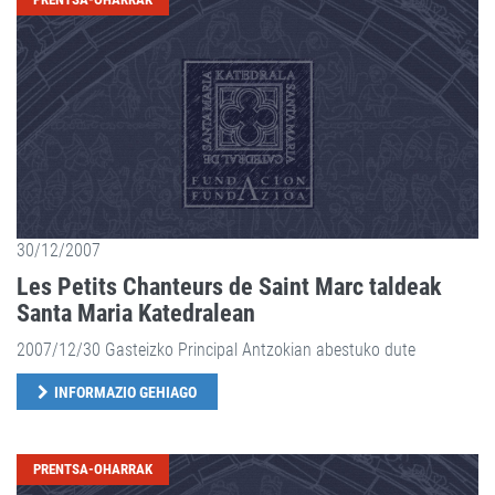
30/12/2007
Les Petits Chanteurs de Saint Marc taldeak
Santa Maria Katedralean
2007/12/30 Gasteizko Principal Antzokian abestuko dute
INFORMAZIO GEHIAGO
PRENTSA-OHARRAK