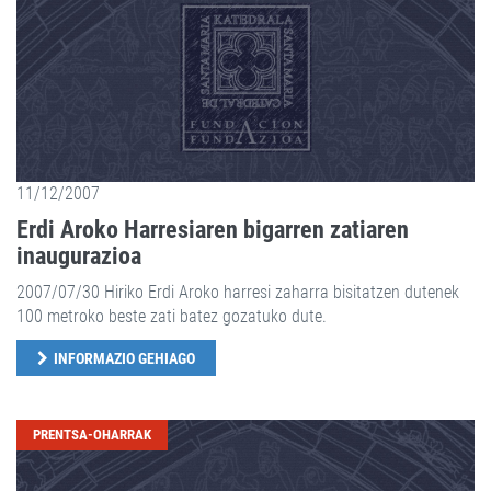
11/12/2007
Erdi Aroko Harresiaren bigarren zatiaren
inaugurazioa
2007/07/30 Hiriko Erdi Aroko harresi zaharra bisitatzen dutenek
100 metroko beste zati batez gozatuko dute.
INFORMAZIO GEHIAGO
PRENTSA-OHARRAK