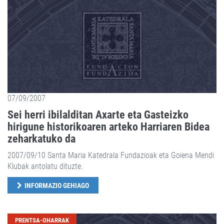
07/09/2007
Sei herri ibilalditan Axarte eta Gasteizko
hirigune historikoaren arteko Harriaren Bidea
zeharkatuko da
2007/09/10 Santa Maria Katedrala Fundazioak eta Goiena Mendi
Klubak antolatu dituzte.
INFORMAZIO GEHIAGO
PRENTSA-OHARRAK