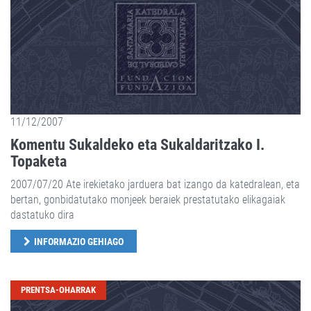
11/12/2007
Komentu Sukaldeko eta Sukaldaritzako I.
Topaketa
2007/07/20 Ate irekietako jarduera bat izango da katedralean, eta
bertan, gonbidatutako monjeek beraiek prestatutako elikagaiak
dastatuko dira
INFORMAZIO GEHIAGO
PRENTSA-OHARRAK