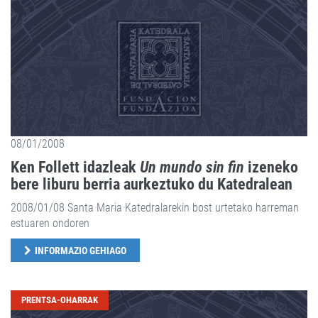
08/01/2008
Ken Follett idazleak
Un mundo sin fin
izeneko
bere liburu berria aurkeztuko du Katedralean
2008/01/08 Santa Maria Katedralarekin bost urtetako harreman
estuaren ondoren
INFORMAZIO GEHIAGO
PRENTSA-OHARRAK