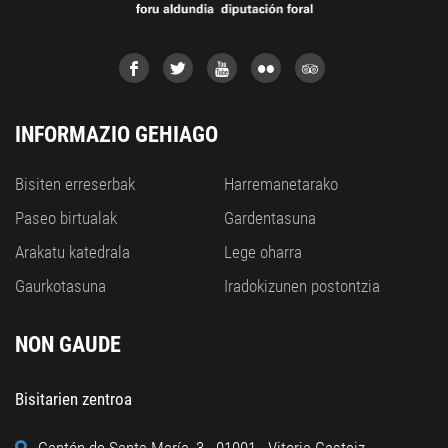
INFORMAZIO GEHIAGO
Bisiten erreserbak
Harremanetarako
Paseo birtualak
Gardentasuna
Arakatu katedrala
Lege oharra
Gaurkotasuna
Iradokizunen postontzia
NON GAUDE
Bisitarien zentroa