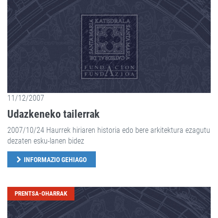
11/12/2007
Udazkeneko tailerrak
2007/10/24 Haurrek hiriaren historia edo bere arkitektura ezagutu
dezaten esku-lanen bidez
INFORMAZIO GEHIAGO
PRENTSA-OHARRAK