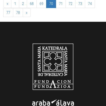
«
1
2
68
69
70
71
72
73
74
77
78
»