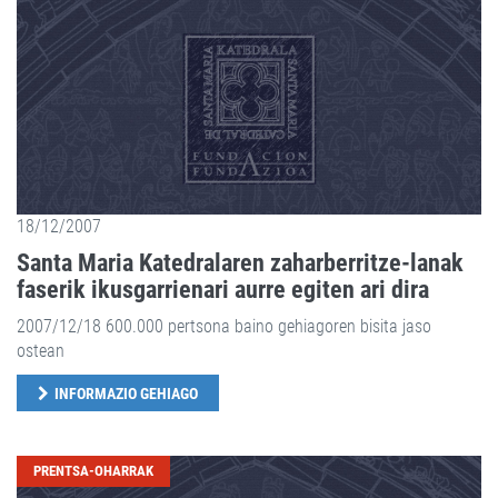
18/12/2007
Santa Maria Katedralaren zaharberritze-lanak
faserik ikusgarrienari aurre egiten ari dira
2007/12/18 600.000 pertsona baino gehiagoren bisita jaso
ostean
INFORMAZIO GEHIAGO
PRENTSA-OHARRAK