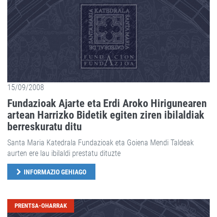
15/09/2008
Fundazioak Ajarte eta Erdi Aroko Hirigunearen
artean Harrizko Bidetik egiten ziren ibilaldiak
berreskuratu ditu
Santa Maria Katedrala Fundazioak eta Goiena Mendi Taldeak
aurten ere lau ibilaldi prestatu dituzte
INFORMAZIO GEHIAGO
PRENTSA-OHARRAK