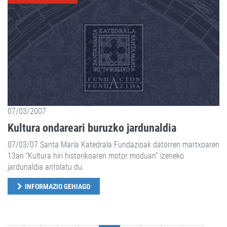
07/03/2007
Kultura ondareari buruzko jardunaldia
07/03/07 Santa María Katedrala Fundazioak datorren martxoaren
13an “Kultura hiri historikoaren motor moduan” izeneko
jardunaldia antolatu du.
INFORMAZIO GEHIAGO