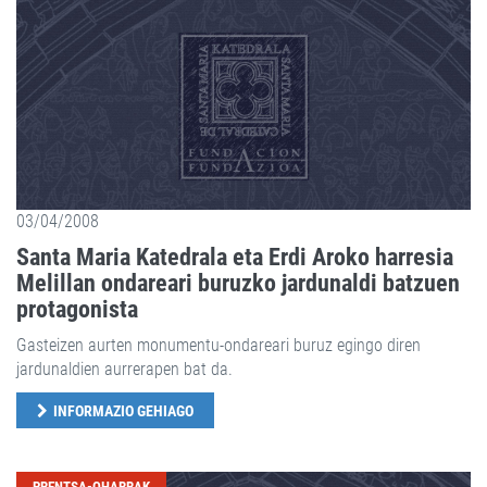
03/04/2008
Santa Maria Katedrala eta Erdi Aroko harresia
Melillan ondareari buruzko jardunaldi batzuen
protagonista
Gasteizen aurten monumentu-ondareari buruz egingo diren
jardunaldien aurrerapen bat da.
INFORMAZIO GEHIAGO
PRENTSA-OHARRAK