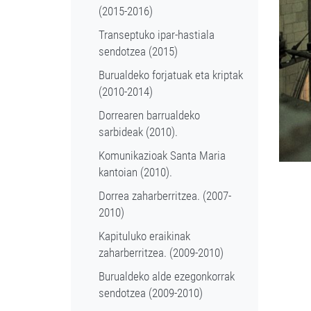
(2015-2016)
Transeptuko ipar-hastiala
sendotzea (2015)
Burualdeko forjatuak eta kriptak
(2010-2014)
Dorrearen barrualdeko
sarbideak (2010).
Komunikazioak Santa Maria
kantoian (2010).
Dorrea zaharberritzea. (2007-
2010)
Kapituluko eraikinak
zaharberritzea. (2009-2010)
Burualdeko alde ezegonkorrak
sendotzea (2009-2010)