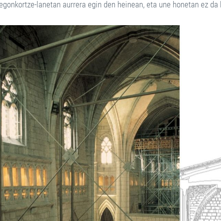
 egonkortze-lanetan aurrera egin den heinean, eta une honetan ez da 