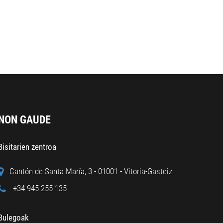
NON GAUDE
Bisitarien zentroa
Cantón de Santa María, 3 - 01001 - Vitoria-Gasteiz
+34 945 255 135
Bulegoak