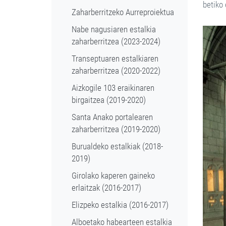
betiko
Zaharberritzeko Aurreproiektua
Nabe nagusiaren estalkia
zaharberritzea (2023-2024)
Transeptuaren estalkiaren
zaharberritzea (2020-2022)
Aizkogile 103 eraikinaren
birgaitzea (2019-2020)
Santa Anako portalearen
zaharberritzea (2019-2020)
Burualdeko estalkiak (2018-
2019)
Girolako kaperen gaineko
erlaitzak (2016-2017)
Elizpeko estalkia (2016-2017)
Alboetako habearteen estalkia