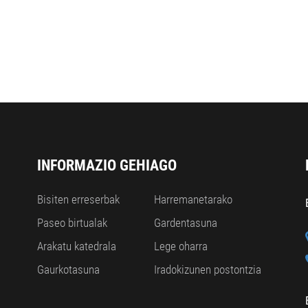
INFORMAZIO GEHIAGO
Bisiten erreserbak
Harremanetarako
Paseo birtualak
Gardentasuna
Arakatu katedrala
Lege oharra
Gaurkotasuna
Iradokizunen postontzia