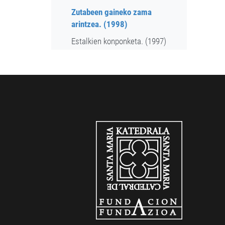
Zutabeen gaineko zama
arintzea. (1998)
Estalkien konponketa. (1997)