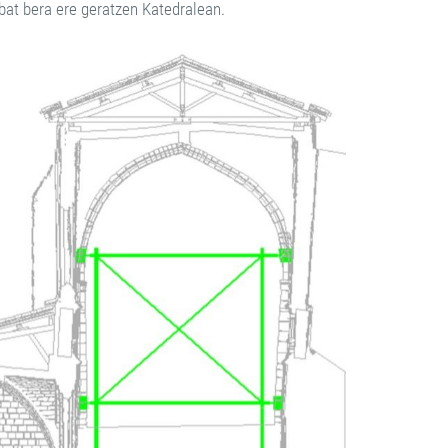
bat bera ere geratzen Katedralean.