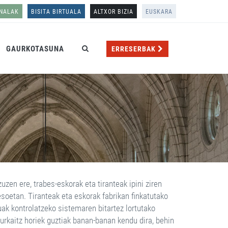
ONALAK
BISITA BIRTUALA
ALTXOR BIZIA
EUSKARA
GAURKOTASUNA
ERRESERBAK
uzen ere, trabes-eskorak eta tiranteak ipini ziren
esoetan. Tiranteak eta eskorak fabrikan finkatutako
ak kontrolatzeko sistemaren bitartez lortutako
rkaitz horiek guztiak banan-banan kendu dira, behin