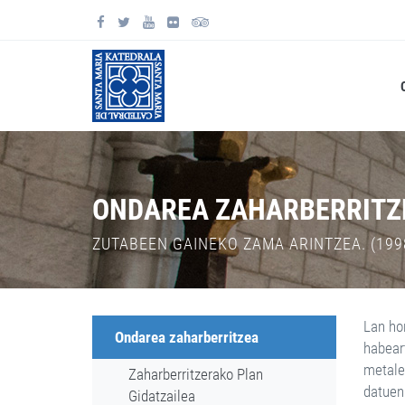
ONDAREA ZAHARBERRITZ
ZUTABEEN GAINEKO ZAMA ARINTZEA. (199
Lan hor
Ondarea zaharberritzea
habear
metale
Zaharberritzerako Plan
datuen
Gidatzailea