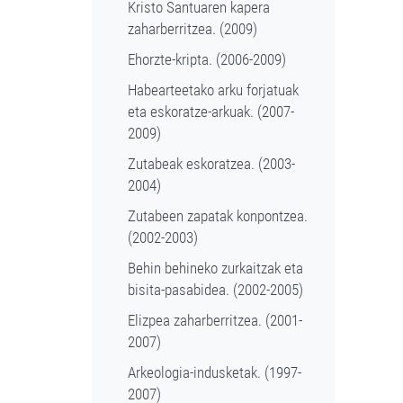
Kristo Santuaren kapera
zaharberritzea. (2009)
Ehorzte-kripta. (2006-2009)
Habearteetako arku forjatuak
eta eskoratze-arkuak. (2007-
2009)
Zutabeak eskoratzea. (2003-
2004)
Zutabeen zapatak konpontzea.
(2002-2003)
Behin behineko zurkaitzak eta
bisita-pasabidea. (2002-2005)
Elizpea zaharberritzea. (2001-
2007)
Arkeologia-indusketak. (1997-
2007)