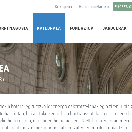
Kokapena
Harremanetarako
|
PROFESI
ORRI NAGUSIA
KATEDRALA
FUNDAZIOA
JARDUERAK
EA
8)
iekin batera, egiturazko lehenengo eskoratze-lanak egin ziren. Hain z
te handietan, bai aretoko zentralean bai transeptuko ipar eta hego b
zko hodiak ziren, eta horien helburua zen 1994tik aurrera mugimendu
 arabera itxuraz egonkortasun gutxien zuten eremuak egonkortzea. Zu