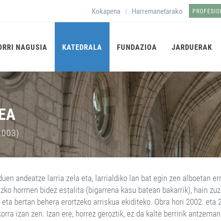
Kokapena
Harremanetarako
|
PROFESI
ORRI NAGUSIA
KATEDRALA
FUNDAZIOA
JARDUERAK
EA
2003)
en andeatze larria zela eta, larrialdiko lan bat egin zen alboetan er
zko hormen bidez estalita (bigarrena kasu batean bakarrik), hain zu
eta bertan behera erortzeko arriskua ekiditeko. Obra hori 2002. eta 
orra izan zen. Izan ere, horrez geroztik, ez da kalte berririk antzem