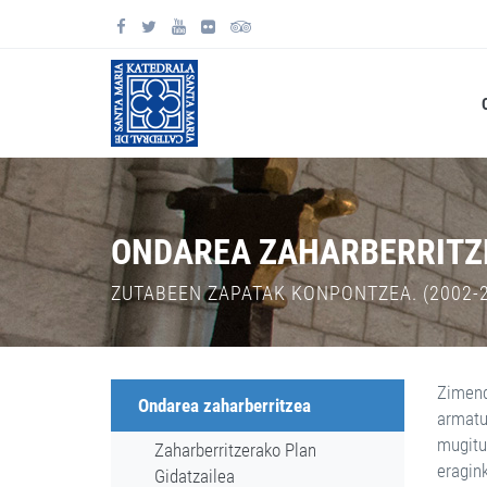
ONDAREA ZAHARBERRITZ
ZUTABEEN ZAPATAK KONPONTZEA. (2002-
Zimendu
Ondarea zaharberritzea
armatu
mugitu 
Zaharberritzerako Plan
eragink
Gidatzailea