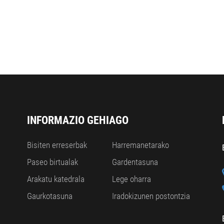
INFORMAZIO GEHIAGO
Bisiten erreserbak
Harremanetarako
Paseo birtualak
Gardentasuna
Arakatu katedrala
Lege oharra
Gaurkotasuna
Iradokizunen postontzia