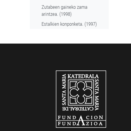
Zutabeen gaineko zama
arintzea. (1998)
Estalkien konponketa. (1997)