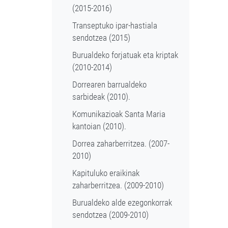
(2015-2016)
Transeptuko ipar-hastiala
sendotzea (2015)
Burualdeko forjatuak eta kriptak
(2010-2014)
Dorrearen barrualdeko
sarbideak (2010).
Komunikazioak Santa Maria
kantoian (2010).
Dorrea zaharberritzea. (2007-
2010)
Kapituluko eraikinak
zaharberritzea. (2009-2010)
Burualdeko alde ezegonkorrak
sendotzea (2009-2010)