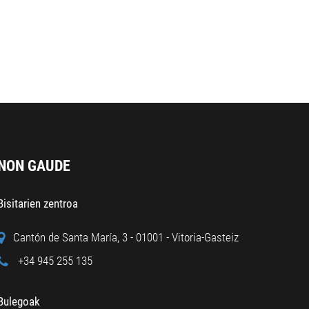
NON GAUDE
Bisitarien zentroa
Cantón de Santa María, 3 - 01001 - Vitoria-Gasteiz
+34 945 255 135
Bulegoak