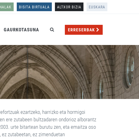
ONALAK
BISITA BIRTUALA
ALTXOR BIZIA
EUSKARA
GAURKOTASUNA
ERRESERBAK
refortzuak ezartzeko, harrizko eta hormigoi
zen ere zutabeen bultzadaren ondorioz alborantz
2003. urte bitartean burutu zen, eta emaitza oso
an, ez zutabeetan, ez zimenduetan