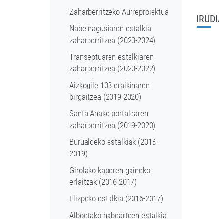
Zaharberritzeko Aurreproiektua
IRUD
Nabe nagusiaren estalkia
zaharberritzea (2023-2024)
Transeptuaren estalkiaren
zaharberritzea (2020-2022)
Aizkogile 103 eraikinaren
birgaitzea (2019-2020)
Santa Anako portalearen
zaharberritzea (2019-2020)
Burualdeko estalkiak (2018-
2019)
Girolako kaperen gaineko
erlaitzak (2016-2017)
Elizpeko estalkia (2016-2017)
Alboetako habearteen estalkia