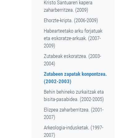
Kristo Santuaren kapera
zaharberritzea. (2009)
Ehorzte-kripta. (2006-2009)
Habearteetako arku forjatuak
eta eskoratze-arkuak. (2007-
2009)
Zutabeak eskoratzea. (2003-
2004)
Zutabeen zapatak konpontzea.
(2002-2003)
Behin behineko zurkaitzak eta
bisita-pasabidea. (2002-2005)
Elizpea zaharberritzea. (2001-
2007)
Arkeologia-indusketak. (1997-
2007)