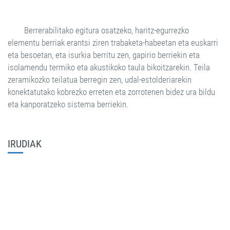
Berrerabilitako egitura osatzeko, haritz-egurrezko
elementu berriak erantsi ziren trabaketa-habeetan eta euskarri
eta besoetan, eta isurkia berritu zen, gapirio berriekin eta
isolamendu termiko eta akustikoko taula bikoitzarekin. Teila
zeramikozko teilatua berregin zen, udal-estolderiarekin
konektatutako kobrezko erreten eta zorrotenen bidez ura bildu
eta kanporatzeko sistema berriekin.
IRUDIAK