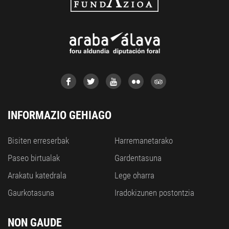
INFORMAZIO GEHIAGO
Bisiten erreserbak
Harremanetarako
Paseo birtualak
Gardentasuna
Arakatu katedrala
Lege oharra
Gaurkotasuna
Iradokizunen postontzia
NON GAUDE