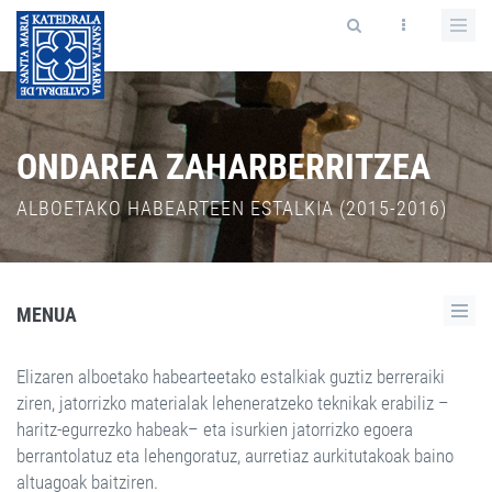
ONDAREA ZAHARBERRITZEA
ALBOETAKO HABEARTEEN ESTALKIA (2015-2016)
MENUA
Elizaren alboetako habearteetako estalkiak guztiz berreraiki
ziren, jatorrizko materialak leheneratzeko teknikak erabiliz –
haritz-egurrezko habeak– eta isurkien jatorrizko egoera
berrantolatuz eta lehengoratuz, aurretiaz aurkitutakoak baino
altuagoak baitziren.