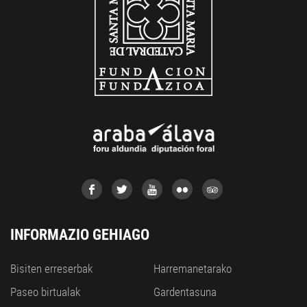
INFORMAZIO GEHIAGO
Bisiten erreserbak
Harremanetarako
Paseo birtualak
Gardentasuna