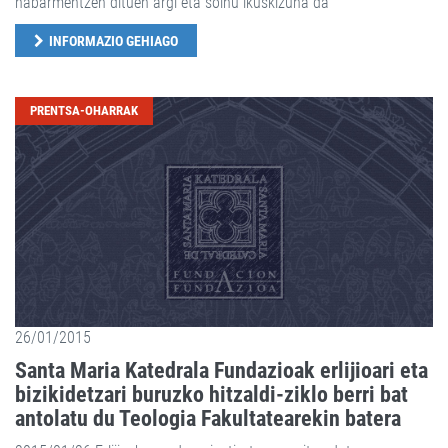
nabarmentzen dituen argi eta soinu ikuskizuna da
INFORMAZIO GEHIAGO
PRENTSA-OHARRAK
26/01/2015
Santa Maria Katedrala Fundazioak erlijioari eta
bizikidetzari buruzko hitzaldi-ziklo berri bat
antolatu du Teologia Fakultatearekin batera