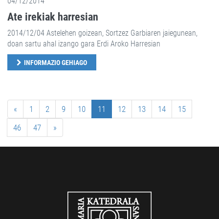
04/12/2014
Ate irekiak harresian
2014/12/04 Astelehen goizean, Sortzez Garbiaren jaiegunean,
doan sartu ahal izango gara Erdi Aroko Harresian
INFORMAZIO GEHIAGO
«
1
2
9
10
11
12
13
14
15
46
47
»