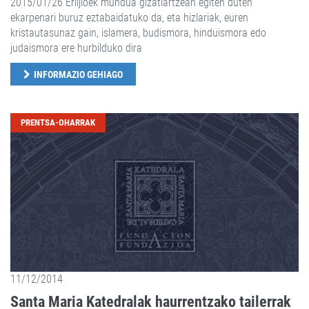
2015/01/26 Erlijioek mundua gizatiartzean egiten duten
ekarpenari buruz eztabaidatuko da, eta hizlariak, euren
kristautasunaz gain, islamera, budismora, hinduismora edo
judaismora ere hurbilduko dira
INFORMAZIO GEHIAGO
PRENTSA-OHARRAK
11/12/2014
Santa Maria Katedralak haurrentzako tailerrak