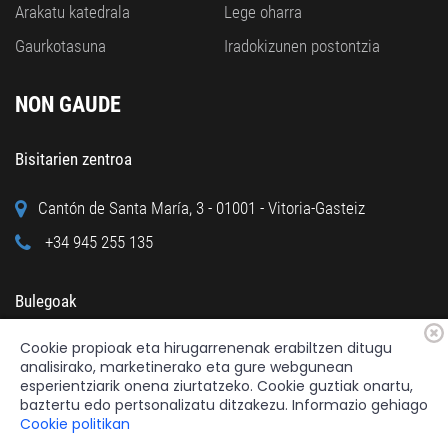
Arakatu katedrala
Lege oharra
Gaurkotasuna
Iradokizunen postontzia
NON GAUDE
Bisitarien zentroa
Cantón de Santa María, 3 - 01001 - Vitoria-Gasteiz
+34 945 255 135
Bulegoak
Cookie propioak eta hirugarrenenak erabiltzen ditugu
Calle Cuchillería, 95 - 01001 - Vitoria-Gasteiz
analisirako, marketinerako eta gure webgunean
+34 945 122 160
esperientziarik onena ziurtatzeko. Cookie guztiak onartu,
baztertu edo pertsonalizatu ditzakezu. Informazio gehiago
Cookie politikan