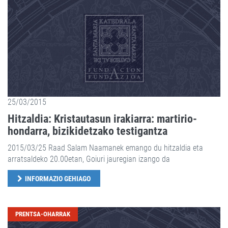
25/03/2015
Hitzaldia: Kristautasun irakiarra: martirio-
hondarra, bizikidetzako testigantza
2015/03/25 Raad Salam Naamanek emango du hitzaldia eta
arratsaldeko 20.00etan, Goiuri jauregian izango da
INFORMAZIO GEHIAGO
PRENTSA-OHARRAK