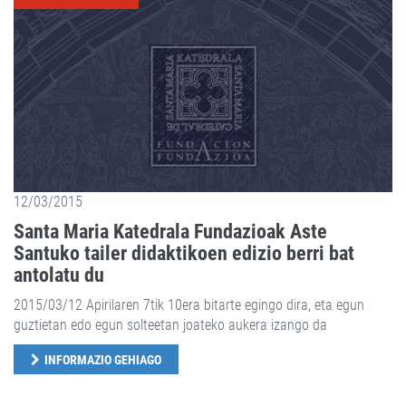
12/03/2015
Santa Maria Katedrala Fundazioak Aste
Santuko tailer didaktikoen edizio berri bat
antolatu du
2015/03/12 Apirilaren 7tik 10era bitarte egingo dira, eta egun
guztietan edo egun solteetan joateko aukera izango da
INFORMAZIO GEHIAGO