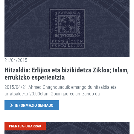
21/04/2015
Hitzaldia: Erlijioa eta bizikidetza Zikloa; Islam,
errukizko esperientzia
2015/04/21 Ahmed Chaghouaouik emango du hitzaldia eta
arratsaldeko 20.00etan, Goiuri jauregian izango da
INFORMAZIO GEHIAGO
PRENTSA-OHARRAK