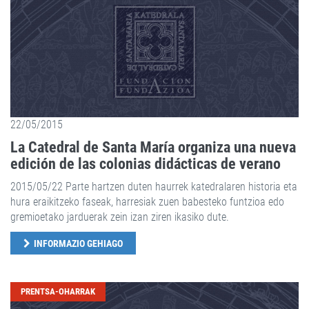
22/05/2015
La Catedral de Santa María organiza una nueva
edición de las colonias didácticas de verano
2015/05/22 Parte hartzen duten haurrek katedralaren historia eta
hura eraikitzeko faseak, harresiak zuen babesteko funtzioa edo
gremioetako jarduerak zein izan ziren ikasiko dute.
INFORMAZIO GEHIAGO
PRENTSA-OHARRAK