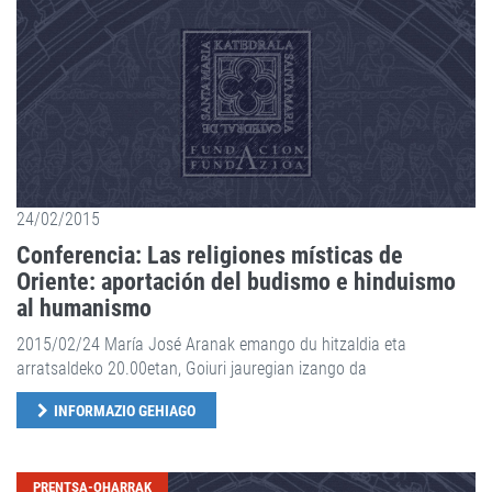
24/02/2015
Conferencia: Las religiones místicas de
Oriente: aportación del budismo e hinduismo
al humanismo
2015/02/24 María José Aranak emango du hitzaldia eta
arratsaldeko 20.00etan, Goiuri jauregian izango da
INFORMAZIO GEHIAGO
PRENTSA-OHARRAK