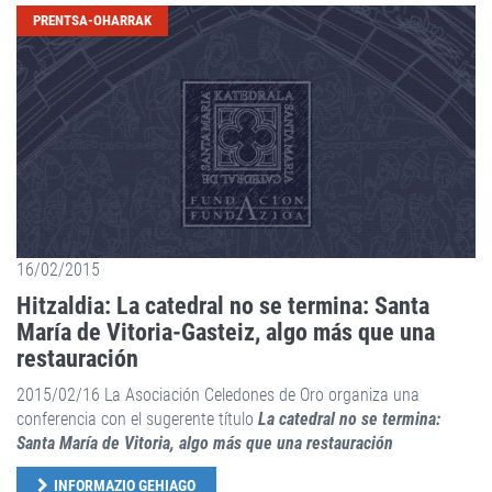
PRENTSA-OHARRAK
16/02/2015
Hitzaldia: La catedral no se termina: Santa
María de Vitoria-Gasteiz, algo más que una
restauración
2015/02/16 La Asociación Celedones de Oro organiza una
conferencia con el sugerente título
La catedral no se termina:
Santa María de Vitoria, algo más que una restauración
INFORMAZIO GEHIAGO