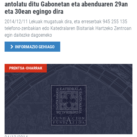
antolatu ditu Gabonetan eta abenduaren 29an
eta 30ean egingo dira
2014/12/11 Lekuak mugatuak dira, eta erreserbak 945 255 135
telefono-zenbakian edo Katedralaren Bisitariak Hartzeko Zentroan
egin daitezke dagoeneko
INFORMAZIO GEHIAGO
PRENTSA-OHARRAK