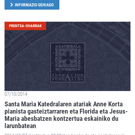
INFORMAZIO GEHIAGO
PRENTSA-OHARRAK
07/10/2014
Santa Maria Katedralaren atariak Anne Korta
pianista gasteiztarraren eta Florida eta Jesus-
Maria abesbatzen kontzertua eskainiko du
larunbatean