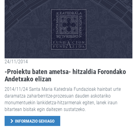
24/11/2014
-Proiektu baten ametsa- hitzaldia Forondako
Andetxako elizan
2014/11/24 Santa Maria Katedrala Fundazioak hainbat urte
daramatza zaharberritze-prozesuan dauden askotariko
monumentuekin lankidetza-hitzarmenak egiten, lanek iraun
bitartean bisitak egin daitezen sustatzeko.
INFORMAZIO GEHIAGO