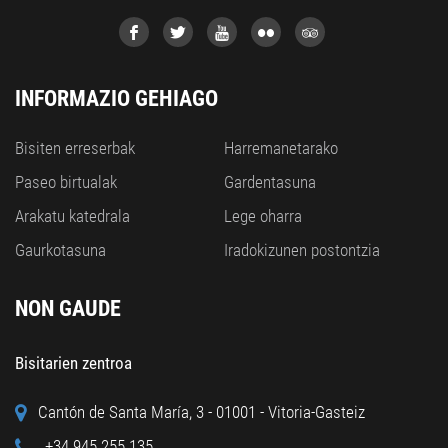
INFORMAZIO GEHIAGO
Bisiten erreserbak
Harremanetarako
Paseo birtualak
Gardentasuna
Arakatu katedrala
Lege oharra
Gaurkotasuna
Iradokizunen postontzia
NON GAUDE
Bisitarien zentroa
Cantón de Santa María, 3 - 01001 - Vitoria-Gasteiz
+34 945 255 135