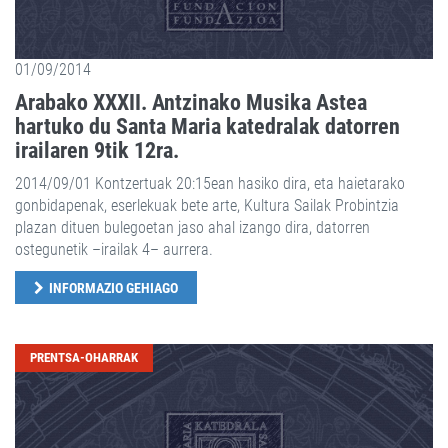
01/09/2014
Arabako XXXII. Antzinako Musika Astea
hartuko du Santa Maria katedralak datorren
irailaren 9tik 12ra.
2014/09/01 Kontzertuak 20:15ean hasiko dira, eta haietarako
gonbidapenak, eserlekuak bete arte, Kultura Sailak Probintzia
plazan dituen bulegoetan jaso ahal izango dira, datorren
ostegunetik –irailak 4– aurrera.
INFORMAZIO GEHIAGO
PRENTSA-OHARRAK