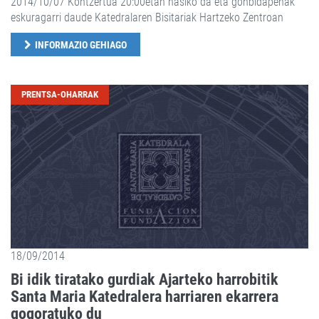
2014/10/07 Kontzertua 20:00etan hasiko da eta gonbidapenak
eskuragarri daude Katedralaren Bisitariak Hartzeko Zentroan
INFORMAZIO GEHIAGO
PRENTSA-OHARRAK
18/09/2014
Bi idik tiratako gurdiak Ajarteko harrobitik
Santa Maria Katedralera harriaren ekarrera
gogoratuko du