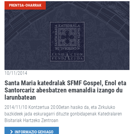
PRENTSA-OHARRAK
10/11/2014
Santa Maria katedralak SFMF Gospel, Enol eta
Santorcariz abesbatzen emanaldia izango du
larunbatean
2014/11/10 Kontzertua 20:00etan hasiko da, eta Zirkuluko
bazkideek jada eskuragarri dituzte gonbidapenak Katedralaren
Bisitariak Hartzeko Zentroan
INFORMAZIO GEHIAGO