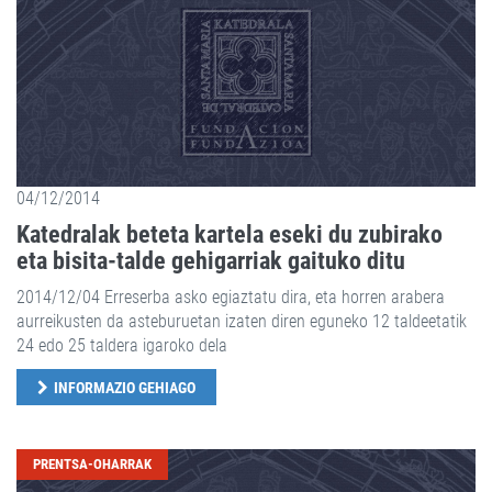
04/12/2014
Katedralak beteta kartela eseki du zubirako
eta bisita-talde gehigarriak gaituko ditu
2014/12/04 Erreserba asko egiaztatu dira, eta horren arabera
aurreikusten da asteburuetan izaten diren eguneko 12 taldeetatik
24 edo 25 taldera igaroko dela
INFORMAZIO GEHIAGO
PRENTSA-OHARRAK