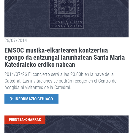
26/07/2014
EMSOC musika-elkartearen kontzertua
egongo da entzungai larunbatean Santa Maria
Katedraleko erdiko nabean
2014/07/26 El concierto será a las 20.00h en la nave de la
Catedral. Las invitaciones se podrán recoger en el Centro de
Acogida al visitantes de la Catedral.
INFORMAZIO GEHIAGO
PRENTSA-OHARRAK