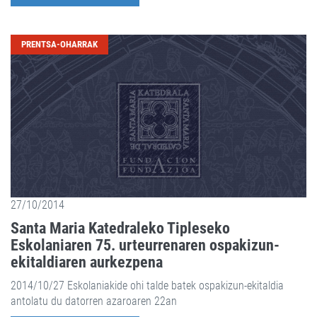
PRENTSA-OHARRAK
27/10/2014
Santa Maria Katedraleko Tipleseko
Eskolaniaren 75. urteurrenaren ospakizun-
ekitaldiaren aurkezpena
2014/10/27 Eskolaniakide ohi talde batek ospakizun-ekitaldia
antolatu du datorren azaroaren 22an