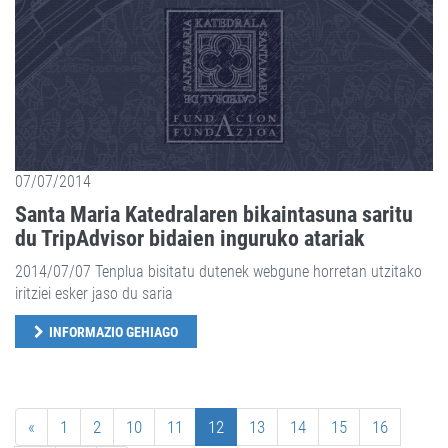
07/07/2014
Santa Maria Katedralaren bikaintasuna saritu
du TripAdvisor bidaien inguruko atariak
2014/07/07 Tenplua bisitatu dutenek webgune horretan utzitako
iritziei esker jaso du saria
INFORMAZIO GEHIAGO
«
1
2
10
11
12
13
14
15
16