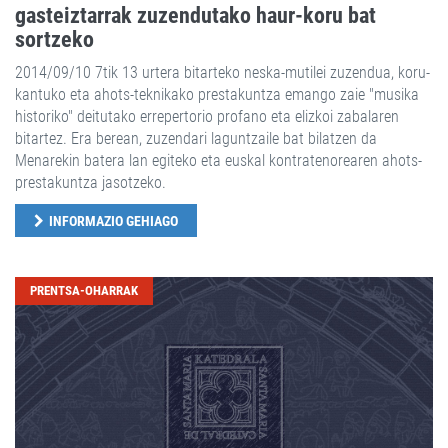
gasteiztarrak zuzendutako haur-koru bat
sortzeko
2014/09/10 7tik 13 urtera bitarteko neska-mutilei zuzendua, koru-
kantuko eta ahots-teknikako prestakuntza emango zaie "musika
historiko" deitutako errepertorio profano eta elizkoi zabalaren
bitartez. Era berean, zuzendari laguntzaile bat bilatzen da
Menarekin batera lan egiteko eta euskal kontratenorearen ahots-
prestakuntza jasotzeko.
INFORMAZIO GEHIAGO
PRENTSA-OHARRAK