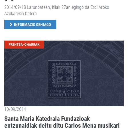
2014/09/18 Larunbatean, hilak 27an egingo da Erdi Aroko
Azokarekin batera
INFORMAZIO GEHIAGO
PRENTSA-OHARRAK
10/09/2014
Santa Maria Katedrala Fundazioak
entzunaldiak deitu ditu Carlos Mena musikari