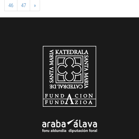
46
47
»